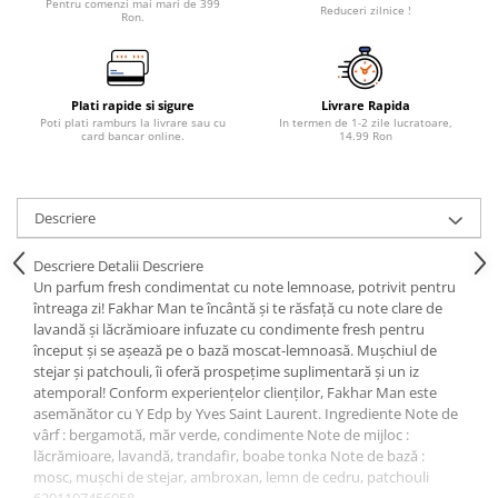
Pentru comenzi mai mari de 399
Reduceri zilnice !
Ron.
Plati rapide si sigure
Livrare Rapida
Poti plati ramburs la livrare sau cu
In termen de 1-2 zile lucratoare,
card bancar online.
14.99 Ron
Descriere
Descriere Detalii Descriere
Un parfum fresh condimentat cu note lemnoase, potrivit pentru
întreaga zi! Fakhar Man te încântă și te răsfață cu note clare de
lavandă și lăcrămioare infuzate cu condimente fresh pentru
început și se așează pe o bază moscat-lemnoasă. Mușchiul de
stejar și patchouli, îi oferă prospețime suplimentară și un iz
atemporal! Conform experiențelor clienților, Fakhar Man este
asemănător cu Y Edp by Yves Saint Laurent. Ingrediente Note de
vârf : bergamotă, măr verde, condimente Note de mijloc :
lăcrămioare, lavandă, trandafir, boabe tonka Note de bază :
mosc, mușchi de stejar, ambroxan, lemn de cedru, patchouli