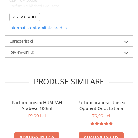
6291107456058
Parfumuri bărbați Greutate
0.6 kg
Lattafa
VEZI MAI MULT
Comandă acum și bucură-te de livrare rapidă. Stoc limitat!
Informatii conformitate produs
Caracteristici
Review-uri
(0)
PRODUSE SIMILARE
Parfum unisex HUMRAH
Parfum arabesc Unisex
Arabesc 100ml
Opulent Oud, Lattafa
69,99 Lei
76,99 Lei
ADAUGA IN COS
ADAUGA IN COS