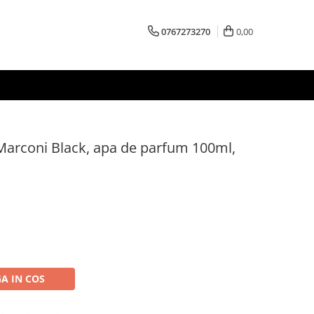
0767273270
0,00
arconi Black, apa de parfum 100ml,
A IN COS