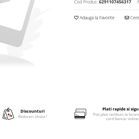
Cod Produs:
6291107456317
Adauga la Favorite
Cere 
Plati rapide si sig
Discounturi
Poti plati ramburs la livra
Reduceri zilnice !
card bancar online