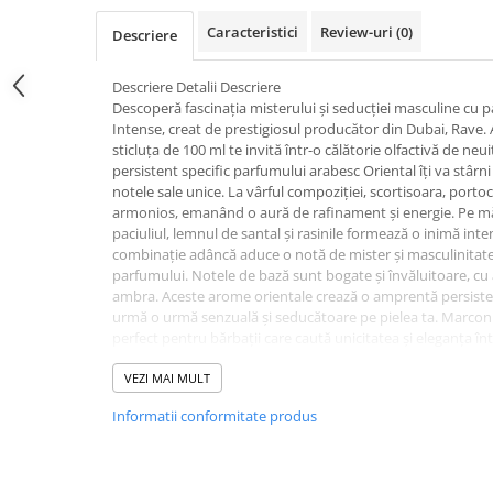
Caracteristici
Review-uri
(0)
Descriere
Descriere Detalii Descriere
Descoperă fascinația misterului și seducției masculine cu
Intense, creat de prestigiosul producător din Dubai, Rave.
sticluța de 100 ml te invită într-o călătorie olfactivă de neui
persistent specific parfumului arabesc Oriental îți va stârni 
notele sale unice. La vârful compoziției, scortisoara, portoc
armonios, emanând o aură de rafinament și energie. Pe mă
paciuliul, lemnul de santal și rasinile formează o inimă inte
combinație adâncă aduce o notă de mister și masculinitat
parfumului. Notele de bază sunt bogate și învăluitoare, cu 
ambra. Aceste arome orientale crează o amprentă persiste
urmă o urmă senzuală și seducătoare pe pielea ta. Marcon
perfect pentru bărbații care caută unicitatea și eleganța înt
explorezi lumea fascinantă a parfumurilor orientale, desco
seducției masculine. Cu Marconi Black Intense, vei atrage a
VEZI MAI MULT
jur, iar aroma sa va deveni o amintire de neuitat în viața ta
Informatii conformitate produs
6291107456317
Parfumuri bărbați
RAVE
Comandă acum și bucură-te de livrare rapidă. Stoc limitat!