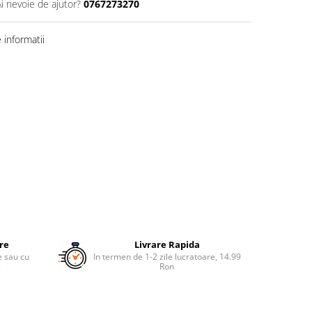
Ai nevoie de ajutor?
0767273270
informatii
ure
Livrare Rapida
re sau cu
In termen de 1-2 zile lucratoare, 14.99
.
Ron