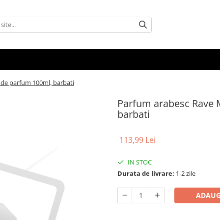
 de parfum 100ml, barbati
Parfum arabesc Rave M
barbati
113,99 Lei
IN STOC
Durata de livrare:
1-2 zile
ADAUG