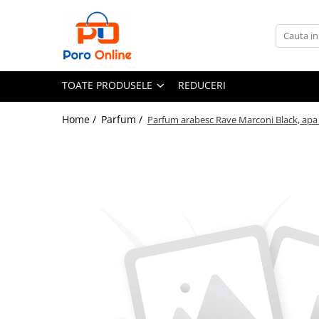
Toate Produsele
Al Absar
TOATE PRODUSELE
REDUCERI
Parfum
Clone
Home /
Parfum /
Parfum arabesc Rave Marconi Black, apa
Parfum Barbati
Parfum Femei
Parfum Unisex
Parfumuri Arabesti
Set Parfum
Parfum tip fiola