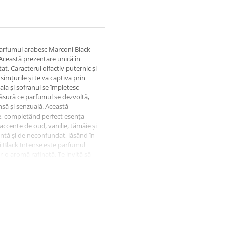
 parfumul arabesc Marconi Black
 Această prezentare unică în
tat. Caracterul olfactiv puternic și
simțurile și te va captiva prin
ala și sofranul se împletesc
sură ce parfumul se dezvoltă,
nsă și senzuală. Această
e, completând perfect esența
accente de oud, vanilie, tămâie și
ntă și de neconfundat, lăsând în
i Black Intense este parfumul
r-o aromă rafinată. Te invită să
perind misterul și puterea
dmirația și aprecierea celor din
.