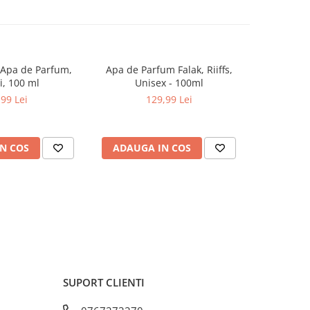
 Apa de Parfum,
Apa de Parfum Falak, Riiffs,
Parfum arab
NOU
, 100 ml
Unisex - 100ml
Vanilla 
,99 Lei
129,99 Lei
N COS
ADAUGA IN COS
ADAUG
SUPORT CLIENTI