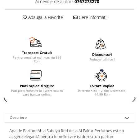
Ai nevoie de ajutor?
0767273270
Adauga la Favorite
Cere informatii
Transport Gratuit
Discounturi
Pentru comenzi mai mari de 399
Reduceri zilnice !
Ron.
Plati rapide si sigure
Livrare Rapida
Poti plati ramburs la livrare sau cu
In termen de 1-2 zile lucratoare,
card bancar online.
14.99 Ron
Descriere
Apa de Parfum Ahla Sabaya Red de la Al Fakhr Perfumes este o
alegere elegantă pentru femeile care își doresc un parfum