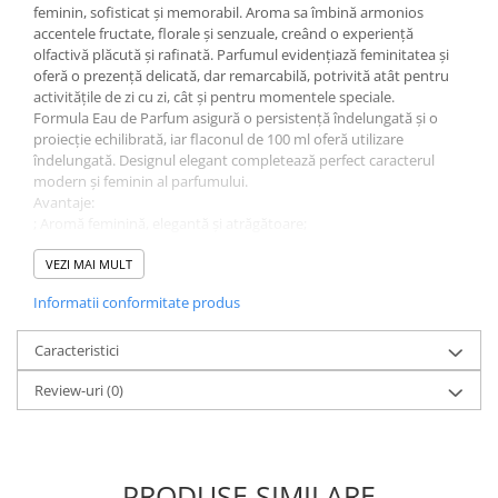
feminin, sofisticat și memorabil. Aroma sa îmbină armonios
accentele fructate, florale și senzuale, creând o experiență
olfactivă plăcută și rafinată. Parfumul evidențiază feminitatea și
oferă o prezență delicată, dar remarcabilă, potrivită atât pentru
activitățile de zi cu zi, cât și pentru momentele speciale.
Formula Eau de Parfum asigură o persistență îndelungată și o
proiecție echilibrată, iar flaconul de 100 ml oferă utilizare
îndelungată. Designul elegant completează perfect caracterul
modern și feminin al parfumului.
Avantaje:
; Aromă feminină, elegantă și atrăgătoare;
; Persistență îndelungată datorită concentrației Eau de Parfum;
; Potrivit pentru utilizare zilnică și ocazii speciale;
VEZI MAI MULT
; Flacon elegant de 100 ml;
Informatii conformitate produs
; Ideal pentru femeile care apreciază parfumurile rafinate și
moderne.
Ahla Sabaya Red este parfumul care completează perfect orice
Caracteristici
ținută și oferă un plus de încredere, eleganță și feminitate la
Review-uri
(0)
fiecare pulverizare.
Comandă acum și bucură-te de o aromă care te va însoți cu stil în
fiecare zi.
PRODUSE SIMILARE