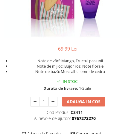
69,99 Lei
Note de vârf: Mango, Fructul pasiunii
Note de mijloc: Bujor roz, Note florale
Note de bază: Mosc alb, Lemn de cedru
IN STOC
Durata de livrare:
1-2 zile
ADAUGA IN COS
Cod Produs:
C3411
Ai nevoie de ajutor?
0767273270
Adauga la Favorite
Cere informatii