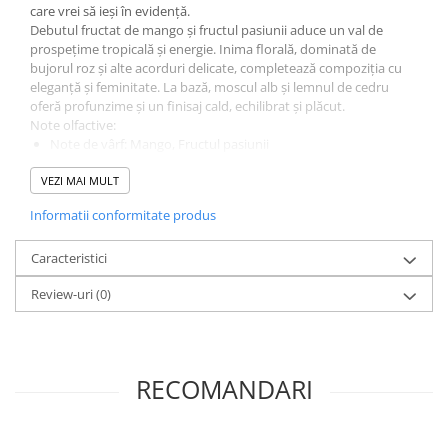
care vrei să ieși în evidență.
Debutul fructat de mango și fructul pasiunii aduce un val de
prospețime tropicală și energie. Inima florală, dominată de
bujorul roz și alte acorduri delicate, completează compoziția cu
eleganță și feminitate. La bază, moscul alb și lemnul de cedru
oferă profunzime și un finisaj cald, echilibrat și plăcut.
Note olfactive:
Note de vârf: Mango, Fructul pasiunii
Note de mijloc: Bujor roz, Note florale
VEZI MAI MULT
Note de bază: Mosc alb, Lemn de cedru
Avantaje:
Informatii conformitate produs
Aromă floral-fructată proaspătă și exotică
Ideal pentru utilizare zilnică și sezonul cald
Caracteristici
Note feminine, luminoase și elegante
Persistență plăcută pe parcursul zilei
Review-uri
(0)
Flacon elegant de 100 ml
Potrivit pentru uz personal sau pentru a fi oferit cadou
Alege
Paris Riviera Mystery Girl
și bucură-te de un parfum plin
de prospețime, feminitate și energie pozitivă. Comandă acum și
completează-ți colecția cu o aromă exotică, creată pentru a te
RECOMANDARI
însoți în fiecare zi.