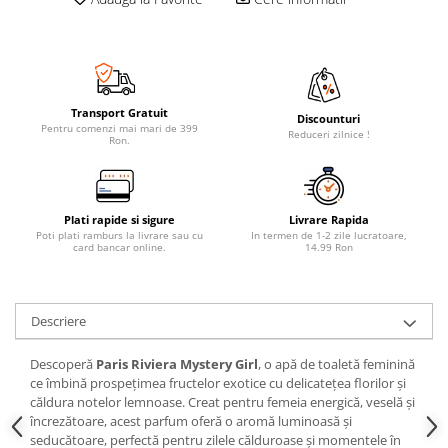
Transport Gratuit
Discounturi
Pentru comenzi mai mari de 399
Reduceri zilnice !
Ron.
Plati rapide si sigure
Livrare Rapida
Poti plati ramburs la livrare sau cu
In termen de 1-2 zile lucratoare,
card bancar online.
14.99 Ron
Descriere
Descoperă
Paris Riviera Mystery Girl
, o apă de toaletă feminină
ce îmbină prospețimea fructelor exotice cu delicatețea florilor și
căldura notelor lemnoase. Creat pentru femeia energică, veselă și
încrezătoare, acest parfum oferă o aromă luminoasă și
seducătoare, perfectă pentru zilele călduroase și momentele în