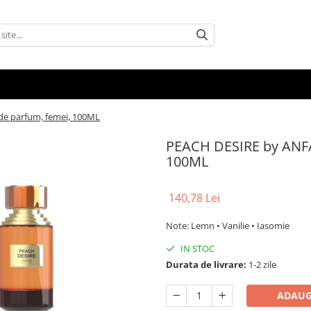
e parfum, femei, 100ML
PEACH DESIRE by ANF
100ML
140,78 Lei
Note: Lemn • Vanilie • Iasomie
IN STOC
Durata de livrare:
1-2 zile
ADAUG