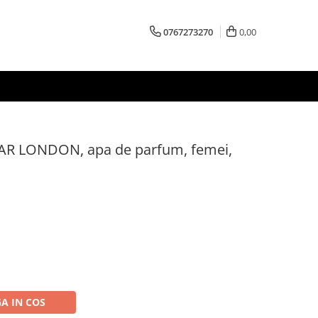
0767273270
0,00
AR LONDON, apa de parfum, femei,
A IN COS