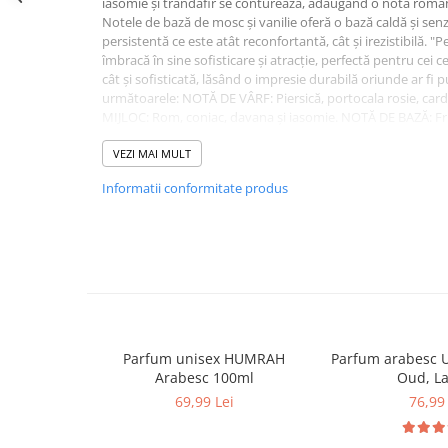
iasomie și trandafir se conturează, adăugând o notă romant
Notele de bază de mosc și vanilie oferă o bază caldă și se
persistentă ce este atât reconfortantă, cât și irezistibilă. 
îmbracă în sine sofisticare și atracție, perfectă pentru cei 
cât și sofisticată, lăsând o impresie durabilă oriunde ar fi
următoarele: NOTĂ DE VÂRF: Piersică, portocala rosie, ca
MIJLOC: Rom, coniac, davana și iasomie. NOTĂ DE BAZĂ: Fr
patchouli, vanilie, fava tonka și lemn de santal.
Detalii
VEZI MAI MULT
SKU 6292257643077
Informatii conformitate produs
Categorii
Parfumuri femei
Greutate 0.6 kg
Brand
Anfar
Comanda acum si lasa-te cucerit de aromele elegante!
Parfum unisex HUMRAH
Parfum arabesc 
Arabesc 100ml
Oud, La
69,99 Lei
76,99 