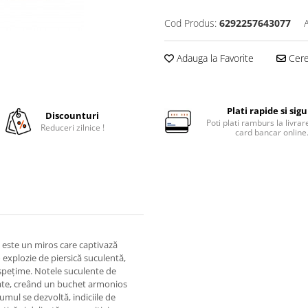
Cod Produs:
6292257643077
Adauga la Favorite
Cere 
Plati rapide si sig
Discounturi
Poti plati ramburs la livra
Reduceri zilnice !
card bancar online
n este un miros care captivază
explozie de piersică suculentă,
spețime. Notele suculente de
cate, creând un buchet armonios
umul se dezvoltă, indiciile de