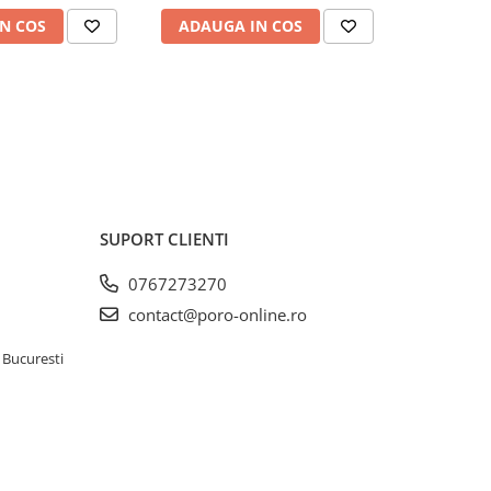
N COS
ADAUGA IN COS
ADAUG
SUPORT CLIENTI
0767273270
contact@poro-online.ro
 Bucuresti