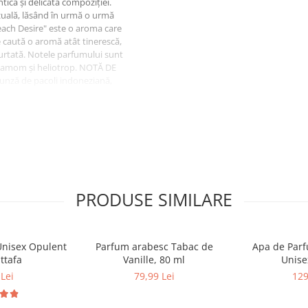
ică și delicată compoziției.
nzuală, lăsând în urmă o urmă
"Peach Desire" este o aroma care
ce caută o aromă atât tinerescă,
 purtată. Notele parfumului sunt
rdamom și heliotrop. NOTĂ DE
unză de pacoli indoneziană,
PRODUSE SIMILARE
Unisex Opulent
Parfum arabesc Tabac de
Apa de Parfu
ttafa
Vanille, 80 ml
Unise
Lei
79,99 Lei
129