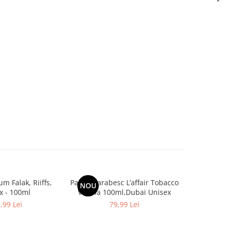
m Falak, Riiffs,
Parfum arabesc L’affair Tobacco
Apa de 
NOU
x - 100ml
Vanilla 100ml,Dubai Unisex
Amber, Ri
,99 Lei
79,99 Lei