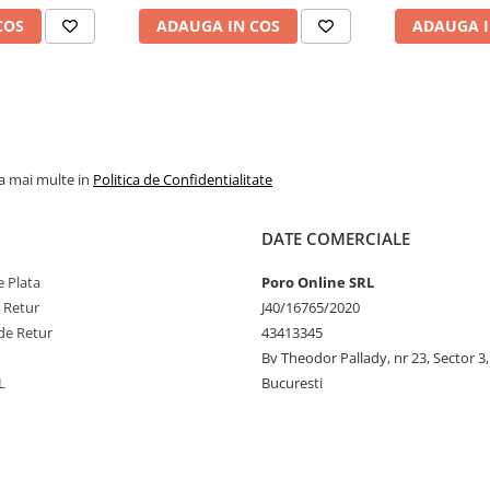
COS
ADAUGA IN COS
ADAUGA I
la mai multe in
Politica de Confidentialitate
DATE COMERCIALE
 Plata
Poro Online SRL
e Retur
J40/16765/2020
de Retur
43413345
Bv Theodor Pallady, nr 23, Sector 3,
L
Bucuresti