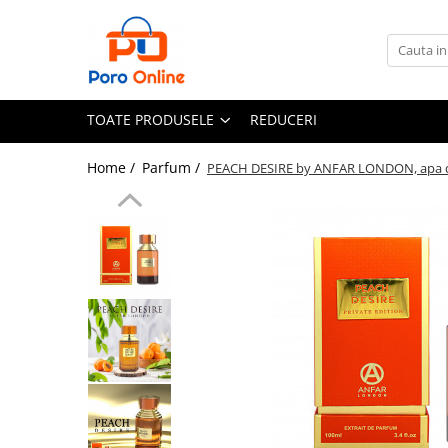
Toate Produsele
Al Absar
TOATE PRODUSELE
REDUCERI
Parfum
Clone
Home /
Parfum /
PEACH DESIRE by ANFAR LONDON, apa d
Parfum Barbati
Parfum Femei
Parfum Unisex
Parfumuri Arabesti
Set Parfum
Parfum tip fiola