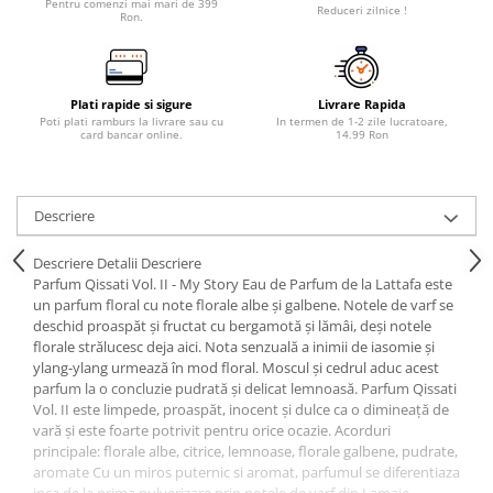
Pentru comenzi mai mari de 399
Reduceri zilnice !
Ron.
Plati rapide si sigure
Livrare Rapida
Poti plati ramburs la livrare sau cu
In termen de 1-2 zile lucratoare,
card bancar online.
14.99 Ron
Descriere
Descriere Detalii Descriere
Parfum Qissati Vol. II - My Story Eau de Parfum de la Lattafa este
un parfum floral cu note florale albe și galbene. Notele de varf se
deschid proaspăt și fructat cu bergamotă și lămâi, deși notele
florale strălucesc deja aici. Nota senzuală a inimii de iasomie și
ylang-ylang urmează în mod floral. Moscul și cedrul aduc acest
parfum la o concluzie pudrată și delicat lemnoasă. Parfum Qissati
Vol. II este limpede, proaspăt, inocent și dulce ca o dimineață de
vară și este foarte potrivit pentru orice ocazie. Acorduri
principale: florale albe, citrice, lemnoase, florale galbene, pudrate,
aromate Cu un miros puternic si aromat, parfumul se diferentiaza