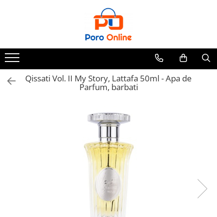
Parfum
Clone
Parfum Barbati
Parfum Femei
Qissati Vol. II My Story, Lattafa 50ml - Apa de
Parfum, barbati
Parfum Unisex
Parfumuri Arabesti
Set Parfum