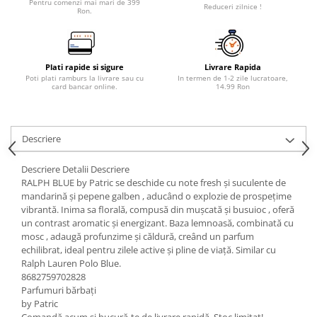
Pentru comenzi mai mari de 399
Reduceri zilnice !
Ron.
Plati rapide si sigure
Livrare Rapida
Poti plati ramburs la livrare sau cu
In termen de 1-2 zile lucratoare,
card bancar online.
14.99 Ron
Descriere
Descriere Detalii Descriere
RALPH BLUE by Patric se deschide cu note fresh și suculente de
mandarină și pepene galben , aducând o explozie de prospețime
vibrantă. Inima sa florală, compusă din mușcată și busuioc , oferă
un contrast aromatic și energizant. Baza lemnoasă, combinată cu
mosc , adaugă profunzime și căldură, creând un parfum
echilibrat, ideal pentru zilele active și pline de viață. Similar cu
Ralph Lauren Polo Blue.
8682759702828
Parfumuri bărbați
by Patric