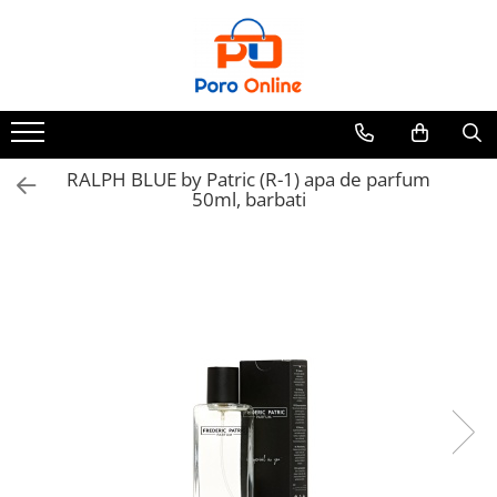
Parfum
Clone
Parfum Barbati
Parfum Femei
RALPH BLUE by Patric (R-1) apa de parfum
50ml, barbati
Parfum Unisex
Parfumuri Arabesti
Set Parfum