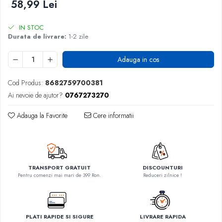
58,99 Lei
IN STOC
Durata de livrare:
1-2 zile
Adauga in cos
Cod Produs:
8682759700381
Ai nevoie de ajutor?
0767273270
Adauga la Favorite
Cere informatii
TRANSPORT GRATUIT
DISCOUNTURI
Pentru comenzi mai mari de 399 Ron.
Reduceri zilnice !
PLATI RAPIDE SI SIGURE
LIVRARE RAPIDA