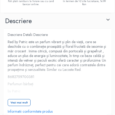
Poti plati ramburs la livrare sau cu card
In termen de 1-2 zile lucratoare, 14.99
bancar online.
Ron
Descriere
Descriere Detalii Descriere
Red by Patric este un parfum vibrant și plin de viață, care se
deschide cu o combinație proaspătă și floral-fructată de iasomie și
măr crocant . Inima citrică, compusă din portocală și grapefruit ,
aduce un plus de energie și luminozitate, în timp ce baza caldă și
intensă de vetiver și paciuli exotic oferă caracter și profunzime. Un
parfum îndrăzneț, perfect pentru cei care adoră contrastele dintre
prospețime și senzualitate. Similar cu Lacoste Red.
8682759700381
Parfumuri bărbați
by Patric
Comandă acum și bucură-te de livrare rapidă. Stoc limitat!
Vezi mai mult
Informatii conformitate produs