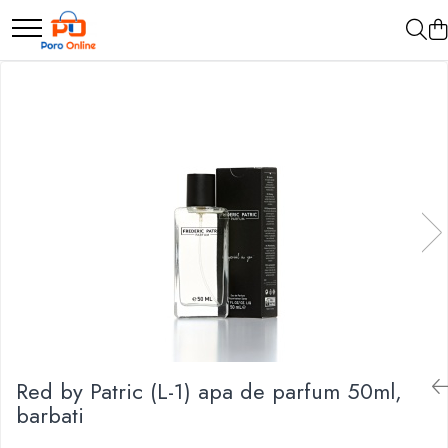
Parfum
Clone
Parfum Barbati
Parfum Femei
Parfum Unisex
Parfumuri Arabesti
Set Parfum
Red by Patric (L-1) apa de parfum 50ml,
barbati