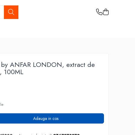
y ANFAR LONDON, extract de
i, 100ML
ile
Adauga in cos