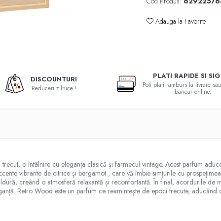
Cod Produs:
62922576
Adauga la Favorite
PLATI RAPIDE SI SI
DISCOUNTURI
Poti plati ramburs la livrare s
Reduceri zilnice !
bancar online.
trecut, o întâlnire cu eleganța clasică și farmecul vintage. Acest parfum aduc
ccente vibrante de citrice și bergamot , care vă îmbie simțurile cu prospețime
ură, creând o atmosferă relaxantă și reconfortantă. În final, acordurile de mos
ganță. Retro Wood este un parfum ce reamintește de epoci trecute, aducând c