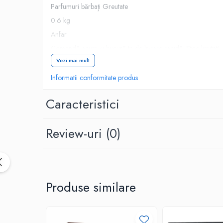
Parfumuri bărbați Greutate
0.6 kg
Anfar
Comandă acum și bucură-te de livrare rapidă. Stoc limitat!
Vezi mai mult
Informatii conformitate produs
Caracteristici
Review-uri
(0)
Produse similare