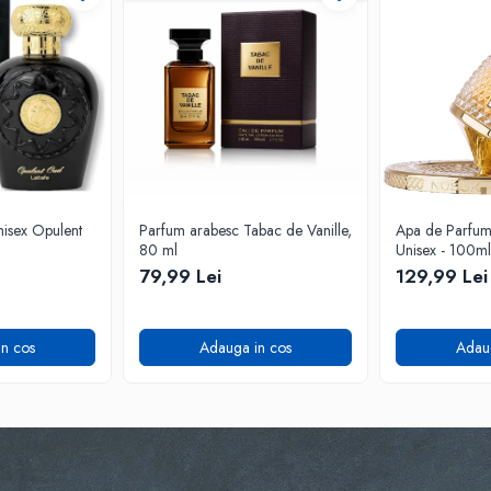
isex Opulent
Parfum arabesc Tabac de Vanille,
Apa de Parfum F
80 ml
Unisex - 100ml
79,99 Lei
129,99 Lei
n cos
Adauga in cos
Adau