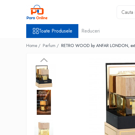
Toate Produsele
Toate Produsele
Reduceri
Al Absar
Parfum
Home /
Parfum /
RETRO WOOD by ANFAR LONDON, extrac
Clone
Parfum Barbati
Parfum Femei
Parfum Unisex
Parfumuri Arabesti
Set Parfum
Parfum tip fiola