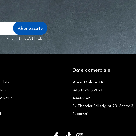
e in
Politica de Confidentialitate
Date comerciale
 Plata
Poro Online SRL
 Retur
J40/16765/2020
e Retur
43413345
Bv Theodor Pallady, nr 23, Sector 3, 
L
Bucuresti