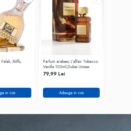
alak, Riiffs,
Parfum arabesc L’affair Tobacco
Parfum ara
Vanilla 100ml,Dubai Unisex
Stunner, 1
79,99 Lei
99,99 Lei
ga in cos
Adauga in cos
A