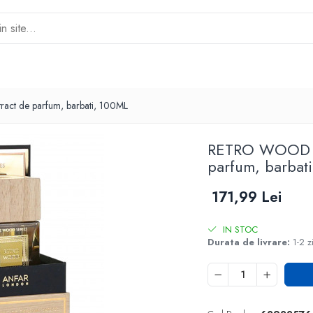
t de parfum, barbati, 100ML
RETRO WOOD b
parfum, barbat
171,99 Lei
IN STOC
Durata de livrare:
1-2 z