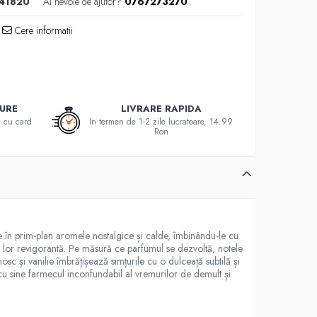
41820
Ai nevoie de ajutor?
0767273270
Cere informatii
GURE
LIVRARE RAPIDA
au cu card
In termen de 1-2 zile lucratoare, 14.99
Ron
e în prim-plan aromele nostalgice și calde, îmbinându-le cu
a lor revigorantă. Pe măsură ce parfumul se dezvoltă, notele
c și vanilie îmbrățișează simțurile cu o dulceață subtilă și
u sine farmecul inconfundabil al vremurilor de demult și