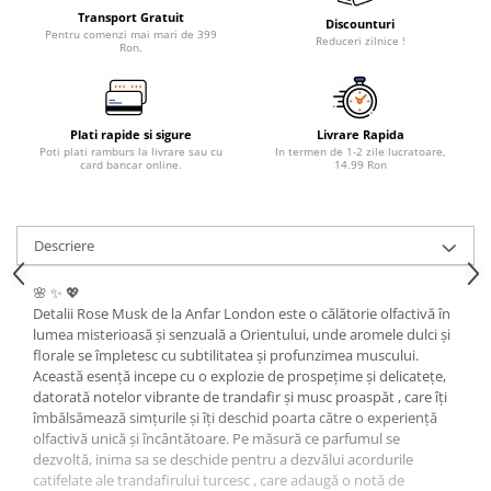
Transport Gratuit
Discounturi
Pentru comenzi mai mari de 399
Reduceri zilnice !
Ron.
Plati rapide si sigure
Livrare Rapida
Poti plati ramburs la livrare sau cu
In termen de 1-2 zile lucratoare,
card bancar online.
14.99 Ron
Descriere
🌸 ✨ 💖
Detalii Rose Musk de la Anfar London este o călătorie olfactivă în
lumea misterioasă și senzuală a Orientului, unde aromele dulci și
florale se împletesc cu subtilitatea și profunzimea muscului.
Această esență incepe cu o explozie de prospețime și delicatețe,
datorată notelor vibrante de trandafir și musc proaspăt , care îți
îmbălsămează simțurile și îți deschid poarta către o experiență
olfactivă unică și încântătoare. Pe măsură ce parfumul se
dezvoltă, inima sa se deschide pentru a dezvălui acordurile
catifelate ale trandafirului turcesc , care adaugă o notă de