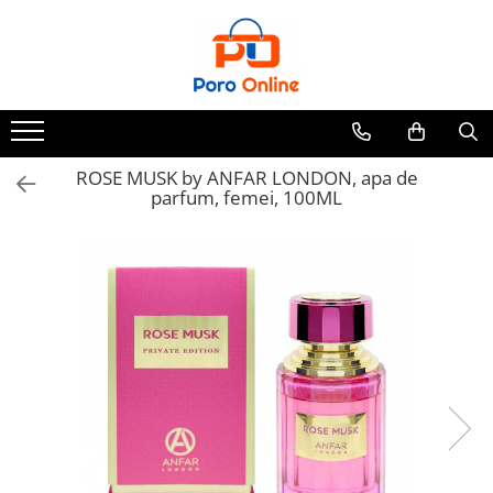
Toate Produsele
Al Absar
Parfum
Clone
ROSE MUSK by ANFAR LONDON, apa de
parfum, femei, 100ML
Parfum Barbati
Parfum Femei
Parfum Unisex
Parfumuri Arabesti
Set Parfum
Parfum tip fiola