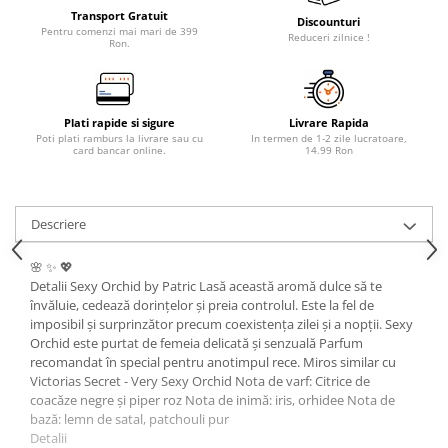
Transport Gratuit
Discounturi
Pentru comenzi mai mari de 399
Reduceri zilnice !
Ron.
Plati rapide si sigure
Livrare Rapida
Poti plati ramburs la livrare sau cu
In termen de 1-2 zile lucratoare,
card bancar online.
14.99 Ron
Descriere
🌸 ✨ 💖
Detalii Sexy Orchid by Patric Lasă această aromă dulce să te
învăluie, cedează dorințelor și preia controlul. Este la fel de
imposibil și surprinzător precum coexistența zilei și a nopții. Sexy
Orchid este purtat de femeia delicată și senzuală Parfum
recomandat în special pentru anotimpul rece. Miros similar cu
Victorias Secret - Very Sexy Orchid Nota de varf: Citrice de
coacăze negre și piper roz Nota de inimă: iris, orhidee Nota de
bază: lemn de satal, patchouli pur
Detalii