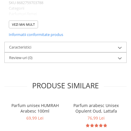
SKU 8682759703788
Categorii
Parfumuri femei
Greutate 0.6 kg
Brand
VEZI MAI MULT
by Patric
Informatii conformitate produs
Comanda acum si lasa-te cucerit de aromele elegante!
Caracteristici
Review-uri
(0)
PRODUSE SIMILARE
Parfum unisex HUMRAH
Parfum arabesc Unisex
Arabesc 100ml
Opulent Oud, Lattafa
69,99 Lei
76,99 Lei