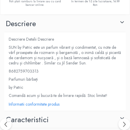
Poti plati ramburs la livrare sau cu card
In termen de 1-2 zile lucratoare, 14.99
bancar online.
Ron
Descriere
Descriere Detalii Descriere
SUN by Patric este un parfum vibrant și condimentat, cu note de
vârf proaspete de rozmarin și bergamotă , o inimă caldă și picantă
de cardamom și nucșoară , și o bază lemnoasă și sofisticată de
cedru și chihlimbar . Similar cu Jil Sander Sun.
8682759703313
Parfumuri bărbați
by Patric
Comandă acum și bucură-te de livrare rapidă. Stoc limitat!
Informatii conformitate produs
Caracteristici