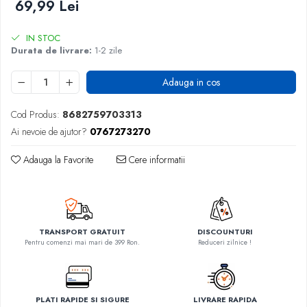
69,99 Lei
IN STOC
Durata de livrare:
1-2 zile
Adauga in cos
Cod Produs:
8682759703313
Ai nevoie de ajutor?
0767273270
Adauga la Favorite
Cere informatii
TRANSPORT GRATUIT
DISCOUNTURI
Pentru comenzi mai mari de 399 Ron.
Reduceri zilnice !
PLATI RAPIDE SI SIGURE
LIVRARE RAPIDA