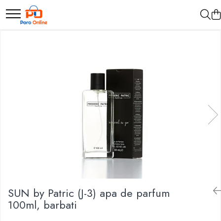
Parfum
Clone
Parfum Barbati
Parfum Femei
Parfum Unisex
Parfumuri Arabesti
Set Parfum
SUN by Patric (J-3) apa de parfum
100ml, barbati