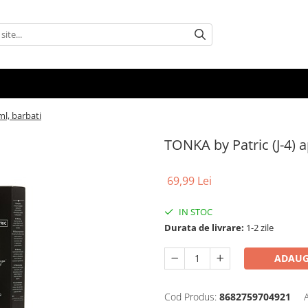
l, barbati
TONKA by Patric (J-4) 
69,99 Lei
IN STOC
Durata de livrare:
1-2 zile
ADAUG
Cod Produs:
8682759704921