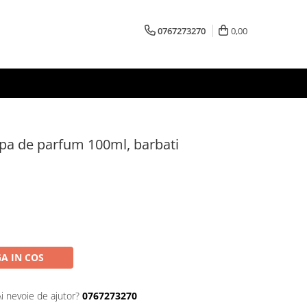
0767273270
0,00
apa de parfum 100ml, barbati
A IN COS
Ai nevoie de ajutor?
0767273270