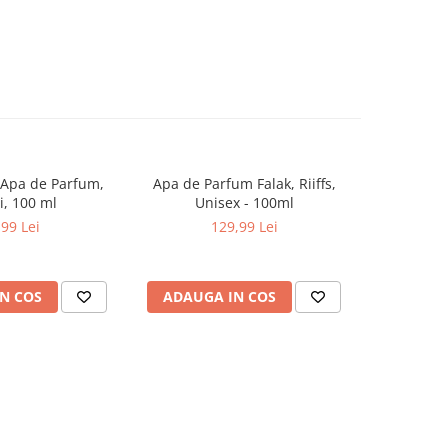
 Apa de Parfum,
Apa de Parfum Falak, Riiffs,
Parfum arab
NOU
, 100 ml
Unisex - 100ml
Vanilla 
,99 Lei
129,99 Lei
N COS
ADAUGA IN COS
ADAUG