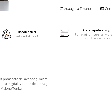
Adauga la Favorite
Cere 
Plati rapide si sig
Discounturi
Poti plati ramburs la livra
Reduceri zilnice !
card bancar online
ârf proaspete de lavandă și miere
d cu migdale , boabe de tonka și
 Jo Malone Tonka.