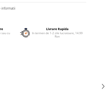
informatii
ure
Livrare Rapida
re sau cu
In termen de 1-2 zile lucratoare, 14.99
.
Ron