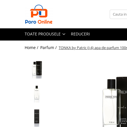
Toate Produsele
Al Absar
TOATE PRODUSELE
REDUCERI
Parfum
Clone
Home /
Parfum /
TONKA by Patric (J-4) apa de parfum 100m
Parfum Barbati
Parfum Femei
Parfum Unisex
Parfumuri Arabesti
Set Parfum
Parfum tip fiola