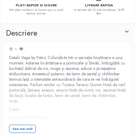
PLATI RAPIDE SI SIGURE
LIVRARE RAPIDA
Poti plati ramburs la livrare sau cu card
In termen de 1-2 zile lucratoare, 14.99
bancar online.
Ron
Descriere
🌸 ✨ 💖
Detalii Vega by Patric Cufundă-te într-o senzație liniștitoare a unui
moment. Adierea încântătoare a portocalei și lămâii, îmbogățită cu
buchetul delicat de iris, muge și iasomie, aduce o prospețime
strălucitoare. Amestecul puternic de lemn de santal și chihlimbar
lemnos lasă o intensitate extraordinară de care te vei îndrăgosti
instantaneu. Parfum similar cu Tiziana Terenzi Gumin Notă de varf:
portocală, lămaie, anason, amyris Notă de inimă: iris, iasomie Notă
de bază: boabe de tonka, lemn de santal, lemn de chihlimbar,
mosc
Detalii
SKU 8682759704006
Categorii
Vezi mai mult
Parfumuri femei