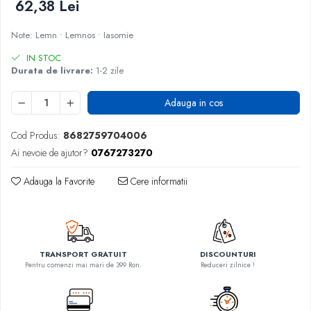
62,38 Lei
Note: Lemn • Lemnos • Iasomie
IN STOC
Durata de livrare:
1-2 zile
Adauga in cos
Cod Produs:
8682759704006
Ai nevoie de ajutor?
0767273270
Adauga la Favorite
Cere informatii
TRANSPORT GRATUIT
DISCOUNTURI
Pentru comenzi mai mari de 399 Ron.
Reduceri zilnice !