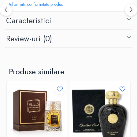
Informatii conformitate produs
Greutate 0.6 kg
Brand
Caracteristici
by Patric
Comanda acum si lasa-te cucerit de aromele elegante!
Review-uri
(0)
Produse similare