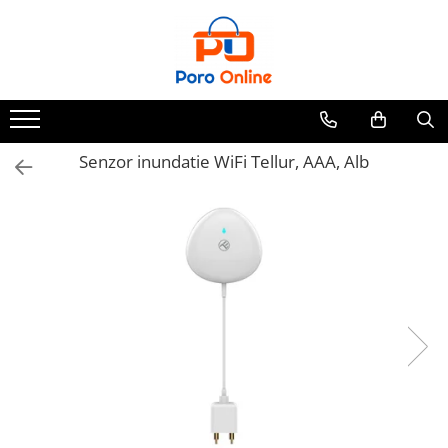
Toate Produsele
Al Absar
Parfum
Clone
Senzor inundatie WiFi Tellur, AAA, Alb
Parfum Barbati
Parfum Femei
Parfum Unisex
Parfumuri Arabesti
Set Parfum
Parfum tip fiola