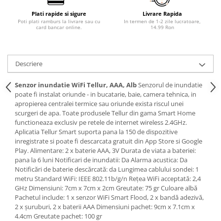
Plati rapide si sigure
Livrare Rapida
Poti plati ramburs la livrare sau cu
In termen de 1-2 zile lucratoare,
card bancar online.
14.99 Ron
Descriere
Senzor inundatie WiFi Tellur, AAA, Alb
Senzorul de inundatie
poate fi instalat oriunde - in bucatarie, baie, camera tehnica, in
apropierea centralei termice sau oriunde exista riscul unei
scurgeri de apa. Toate produsele Tellur din gama Smart Home
functioneaza exclusiv pe retele de internet wireless 2.4GHz.
Aplicatia Tellur Smart suporta pana la 150 de dispozitive
inregistrate si poate fi descarcata gratuit din App Store si Google
Play. Alimentare: 2 x baterie AAA, 3V Durata de viata a bateriei:
pana la 6 luni Notificari de inundatii: Da Alarma acustica: Da
Notificări de baterie descărcată: da Lungimea cablului sondei: 1
metru Standard WiFi: IEEE 802.11b/g/n Rețea WiFi acceptată: 2,4
GHz Dimensiuni: 7cm x 7cm x 2cm Greutate: 75 gr Culoare albă
Pachetul include: 1 x senzor WiFi Smart Flood, 2 x bandă adezivă,
2 x șuruburi, 2 x baterii AAA Dimensiuni pachet: 9cm x 7.1cm x
4.4cm Greutate pachet: 100 gr