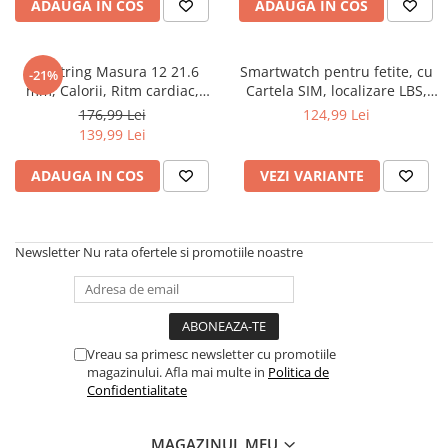
ADAUGA IN COS
ADAUGA IN COS
Smartring Masura 12 21.6
Smartwatch pentru fetite, cu
-21%
mm, Calorii, Ritm cardiac,
Cartela SIM, localizare LBS,
Saturatie oxigen
Mesaje Vocale, 300 mAh, Roz
176,99 Lei
124,99 Lei
139,99 Lei
ADAUGA IN COS
VEZI VARIANTE
Newsletter
Nu rata ofertele si promotiile noastre
Vreau sa primesc newsletter cu promotiile
magazinului. Afla mai multe in
Politica de
Confidentialitate
MAGAZINUL MEU