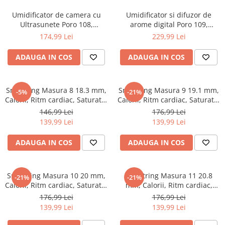
Umidificator de camera cu
Umidificator si difuzor de
Ultrasunete Poro 108,
arome digital Poro 109,
rezervor 5L, functionare
rezervor 5L, purificare UV,
174,99 Lei
229,99 Lei
silentioasa, design minimalist
aromaterapie
ADAUGA IN COS
ADAUGA IN COS
Smartring Masura 8 18.3 mm,
Smartring Masura 9 19.1 mm,
-5%
-21%
Calorii, Ritm cardiac, Saturatie
Calorii, Ritm cardiac, Saturatie
oxigen
oxigen
146,99 Lei
176,99 Lei
139,99 Lei
139,99 Lei
ADAUGA IN COS
ADAUGA IN COS
Smartring Masura 10 20 mm,
Smartring Masura 11 20.8
-21%
-21%
Calorii, Ritm cardiac, Saturatie
mm, Calorii, Ritm cardiac,
oxigen
Saturatie oxigen
176,99 Lei
176,99 Lei
139,99 Lei
139,99 Lei