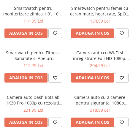
Smartwatch pentru
Smartwatch pentru femei cu
monitorizare zilnica,1.9”, 100+
ecran mare, heart rate, SpO2,
Moduri Sport, Apel/Notificare
Games, calorie burn
114,99 Lei
154,99 Lei
SMS
ADAUGA IN COS
ADAUGA IN COS
Smartwatch pentru Fitness,
Camera auto cu Wi-Fi si
Sanatate si Apeluri
inregistrare Full HD 1080p,
Bluetooth ,Cadou Curea
Unghi 122°, Microfon, SD
112,79 Lei
204,99 Lei
ADAUGA IN COS
ADAUGA IN COS
Camera auto Dash Botslab
Camera auto cu 2 camere
HK30 Pro 1080p cu rezolutie
pentru siguranta, 1080p
2K
inregistrare Full HD, senzor G
231,99 Lei
318,99 Lei
ADAUGA IN COS
ADAUGA IN COS