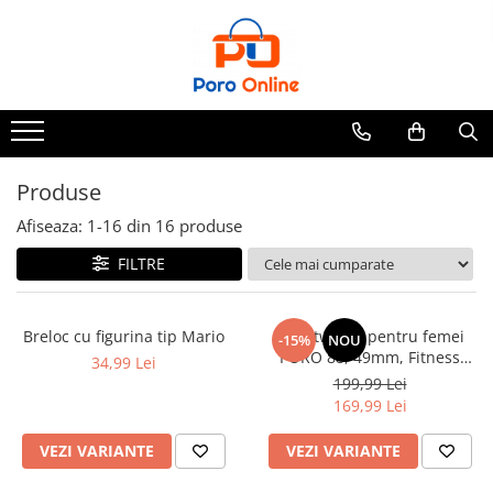
Parfum
Clone
Parfum Barbati
Parfum Femei
Produse
Parfum Unisex
Afiseaza:
1-
16
din
16
produse
Parfumuri Arabesti
FILTRE
Set Parfum
Breloc cu figurina tip Mario
Smartwatch pentru femei
-15%
NOU
PORO 88, 49mm, Fitness
34,99 Lei
Tracker, Heart Rate, SpO2,
199,99 Lei
110+Sports
169,99 Lei
VEZI VARIANTE
VEZI VARIANTE