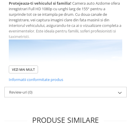
Protejeaza-ti vehiculul si familia!
Camera auto Azdome ofera
inregistrari Full HD 1080p cu unghi larg de 155° pentru a
surprinde tot ce se intampla pe drum. Cu doua canale de
inregistrare, vei captura imagini clare din fata masinii si din
interiorul vehiculului, asigurandu-te ca ai o vizualizare completa a
evenimentelor. Este ideala pentru familii, soferi profesionisti si
taximetristi.
VEZI MAI MULT
Informatii conformitate produs
Review-uri
(0)
✅
Inregistrare Full HD 1080p pe doua canale
– Captureaza
PRODUSE SIMILARE
imagini detaliate din fata si interiorul vehiculului, oferind o
imagine completa a situatiei.