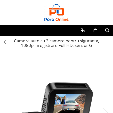
Toate Produsele
Al Absar
Parfum
Clone
Camera auto cu 2 camere pentru siguranta,
1080p inregistrare Full HD, senzor G
Parfum Barbati
Parfum Femei
Parfum Unisex
Parfumuri Arabesti
Set Parfum
Parfum tip fiola