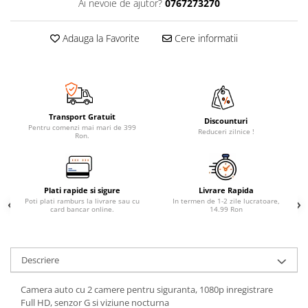
Ai nevoie de ajutor?
0767273270
Adauga la Favorite
Cere informatii
Transport Gratuit
Discounturi
Pentru comenzi mai mari de 399
Reduceri zilnice !
Ron.
Plati rapide si sigure
Livrare Rapida
Poti plati ramburs la livrare sau cu
In termen de 1-2 zile lucratoare,
card bancar online.
14.99 Ron
Descriere
Camera auto cu 2 camere pentru siguranta, 1080p inregistrare
Full HD, senzor G si viziune nocturna