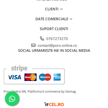
CLIENTI
DATE COMERCIALE
SUPORT CLIENTI
0767273270
contact@poro-online.ro
✅
Senzor G integrat
– Detecteaza miscarile bruste si coliziunile,
SOCIAL
URMARESTE-NE IN SOCIAL MEDIA
salvand si blocand inregistrarile relevante pentru a le proteja de
stergerea accidentala.
Poro Online SRL
Platforma E-commerce by Gomag