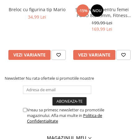
Breloc cu figurina tip Mario
Smartwatch pentru femei
-15%
NOU
PORO 88, 49mm, Fitness
34,99 Lei
Tracker, Heart Rate, SpO2,
199,99 Lei
110+Sports
169,99 Lei
VEZI VARIANTE
VEZI VARIANTE
Newsletter
Nu rata ofertele si promotiile noastre
✅
Unghi larg de 155°
– Permite captarea unei zone mai largi,
oferind siguranta si o imagine detaliata asupra a ceea ce se
intampla in jurul vehiculului.
✅
Mod parcare continuu
– Protejeaza-ti masina chiar si cand
este parcata. Cu modul de inregistrare 24h, inregistreaza automat
orice impact si salveaza fisierele importante pentru a preveni
Vreau sa primesc newsletter cu promotiile
suprascrierea.
magazinului. Afla mai multe in
Politica de
Confidentialitate
MAGAZINUL MEU