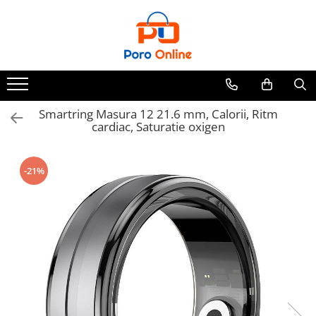
Parfum
Clone
Parfum Barbati
Parfum Femei
Smartring Masura 12 21.6 mm, Calorii, Ritm
cardiac, Saturatie oxigen
Parfum Unisex
Parfumuri Arabesti
-21%
Set Parfum