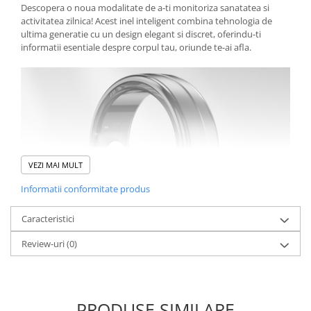
Descopera o noua modalitate de a-ti monitoriza sanatatea si
activitatea zilnica! Acest inel inteligent combina tehnologia de
ultima generatie cu un design elegant si discret, oferindu-ti
informatii esentiale despre corpul tau, oriunde te-ai afla.
VEZI MAI MULT
Informatii conformitate produs
Caracteristici
Review-uri
(0)
Design Elegant si Confortabil
Fabricat din aliaj de aluminiu ultra-usor, acest inel cantareste
doar 2.7 grame, ceea ce il face aproape imperceptibil pe deget. Se
potriveste perfect atat stilului casual, cat si tinutelor sport. In
plus, rezistenta la apa 5ATM iti permite sa il porti fara griji,
PRODUSE SIMILARE