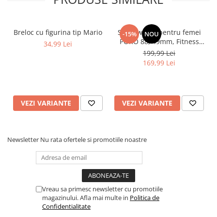
indiferent de vreme sau activitate.
Breloc cu figurina tip Mario
Smartwatch pentru femei
-15%
NOU
PORO 88, 49mm, Fitness
34,99 Lei
Tracker, Heart Rate, SpO2,
199,99 Lei
110+Sports
169,99 Lei
VEZI VARIANTE
VEZI VARIANTE
Newsletter
Nu rata ofertele si promotiile noastre
Monitorizare Completa a Sanatatii
Prin aplicatia dedicata, ai acces la functii avansate de
monitorizare:
✔ Masurare ritm cardiac in timp real
✔ Analiza somnului pentru imbunatatirea calitatii acestuia
✔ Monitorizare a saturatiei de oxigen din sange
Vreau sa primesc newsletter cu promotiile
✔ Masurare tensiune arteriala si nivel de stres
magazinului. Afla mai multe in
Politica de
✔ Jurnal de exercitii pentru o viata activa si sanatoasa
Confidentialitate