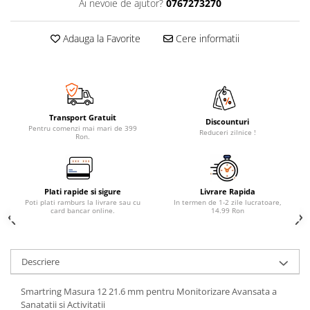
Ai nevoie de ajutor?
0767273270
Adauga la Favorite
Cere informatii
Transport Gratuit
Discounturi
Pentru comenzi mai mari de 399
Reduceri zilnice !
Ron.
Plati rapide si sigure
Livrare Rapida
Poti plati ramburs la livrare sau cu
In termen de 1-2 zile lucratoare,
card bancar online.
14.99 Ron
Descriere
Smartring Masura 12 21.6 mm pentru Monitorizare Avansata a
Sanatatii si Activitatii