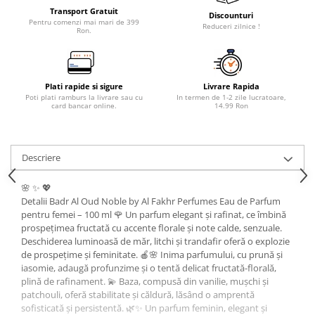
Transport Gratuit
Discounturi
Pentru comenzi mai mari de 399
Reduceri zilnice !
Ron.
Plati rapide si sigure
Livrare Rapida
Poti plati ramburs la livrare sau cu
In termen de 1-2 zile lucratoare,
card bancar online.
14.99 Ron
Descriere
🌸 ✨ 💖
Detalii Badr Al Oud Noble by Al Fakhr Perfumes Eau de Parfum
pentru femei – 100 ml 🌹 Un parfum elegant și rafinat, ce îmbină
prospețimea fructată cu accente florale și note calde, senzuale.
Deschiderea luminoasă de măr, litchi și trandafir oferă o explozie
de prospețime și feminitate. 🍎🌸 Inima parfumului, cu prună și
iasomie, adaugă profunzime și o tentă delicat fructată-florală,
plină de rafinament. 💫 Baza, compusă din vanilie, mușchi și
patchouli, oferă stabilitate și căldură, lăsând o amprentă
sofisticată și persistentă. 🌿✨ Un parfum feminin, elegant și