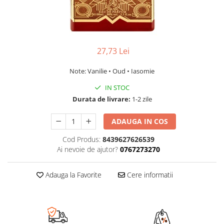
27,73 Lei
Note: Vanilie • Oud • Iasomie
IN STOC
Durata de livrare:
1-2 zile
ADAUGA IN COS
Cod Produs:
8439627626539
Ai nevoie de ajutor?
0767273270
Adauga la Favorite
Cere informatii