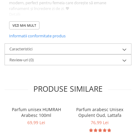
modern, perfect pentru femeia care dorește să emane
rafinament și încredere zi de zi. 💖
Detalii
SKU 8439627626539
Categorii
VEZI MAI MULT
Parfumuri femei
Informatii conformitate produs
Greutate 0.6 kg
Brand
Al Fakhr Perfumes
Caracteristici
Comanda acum si lasa-te cucerit de aromele elegante!
Review-uri
(0)
PRODUSE SIMILARE
Parfum unisex HUMRAH
Parfum arabesc Unisex
Arabesc 100ml
Opulent Oud, Lattafa
69,99 Lei
76,99 Lei