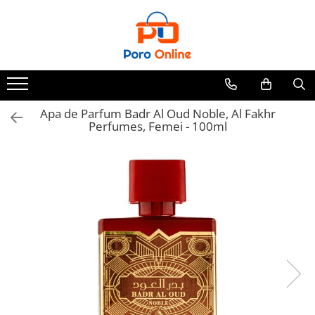
Toate Produsele
Al Absar
Parfum
Clone
Apa de Parfum Badr Al Oud Noble, Al Fakhr
Perfumes, Femei - 100ml
Parfum Barbati
Parfum Femei
Parfum Unisex
Parfumuri Arabesti
Set Parfum
Parfum tip fiola