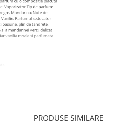
 parfum cu o compozitie placuta
are: Vaporizator Tip de parfum:
negre, Mandarina; Note de
, Vanilie. Parfumul seducator
i pasiune, plin de tandrete,
 si a mandarinei verzi, delicat
 iar vanilia moale si parfumata
nta
 pentru orice ocazie.
PRODUSE SIMILARE