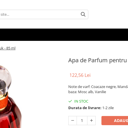
k - 85 ml
Apa de Parfum pentru 
122,56 Lei
Note de varf: Coacaze negre, Mandar
baza: Mosc alb, Vanilie
IN STOC
Durata de livrare:
1-2 zile
ADAUG