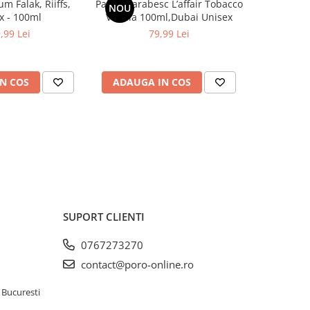
m Falak, Riiffs,
Parfum arabesc L’affair Tobacco
Apa de 
NOU
x - 100ml
Vanilla 100ml,Dubai Unisex
Amber, Ri
,99 Lei
79,99 Lei
N COS
ADAUGA IN COS
ADAUG
SUPORT CLIENTI
0767273270
contact@poro-online.ro
 Bucuresti