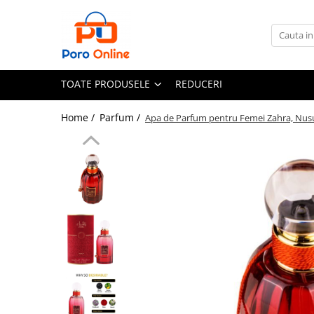
Toate Produsele
Al Absar
TOATE PRODUSELE
REDUCERI
Parfum
Clone
Home /
Parfum /
Apa de Parfum pentru Femei Zahra, Nusu
Parfum Barbati
Parfum Femei
Parfum Unisex
Parfumuri Arabesti
Set Parfum
Parfum tip fiola