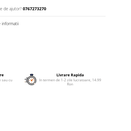
ie de ajutor?
0767273270
informatii
ure
Livrare Rapida
re sau cu
In termen de 1-2 zile lucratoare, 14.99
.
Ron