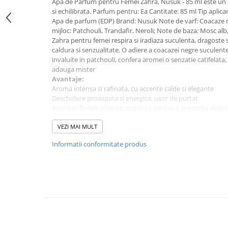
Apa de Parfum pentru Femei Zahra, Nusuk - 85 ml este un
si echilibrata. Parfum pentru: Ea Cantitate: 85 ml Tip aplic
Apa de parfum (EDP) Brand: Nusuk Note de varf: Coacaze 
mijloc: Patchouli, Trandafir, Neroli; Note de baza: Mosc alb
Zahra pentru femei respira si iradiaza suculenta, dragoste s
caldura si senzualitate. O adiere a coacazei negre suculente
invaluite in patchouli, confera aromei o senzatie catifelata,
adauga mister
Avantaje:
Aroma intensa si rafinata, cu accente calde si elegante
Deschidere proaspata si energica, usor de purtat
Acorduri florale placute, potrivite pentru o prezenta elega
Comanda acum si descopera un parfum de calitate, potrivit
Despre produs:
VEZI MAI MULT
Parfum pentru: Femei
Informatii conformitate produs
Cantitate: 85 ml
Tip parfum: Apa de Parfum
Brand: Nusuk