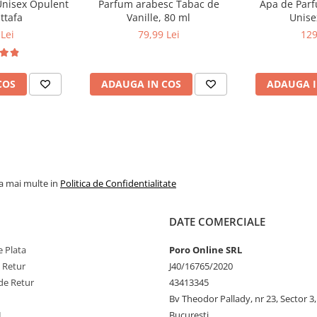
Unisex Opulent
Parfum arabesc Tabac de
Apa de Parfu
ttafa
Vanille, 80 ml
Unise
Lei
79,99 Lei
129
COS
ADAUGA IN COS
ADAUGA I
la mai multe in
Politica de Confidentialitate
DATE COMERCIALE
 Plata
Poro Online SRL
e Retur
J40/16765/2020
de Retur
43413345
Bv Theodor Pallady, nr 23, Sector 3,
L
Bucuresti