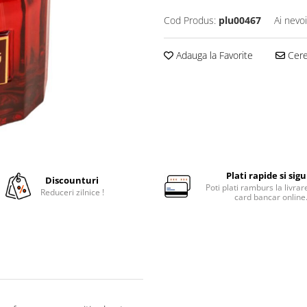
Cod Produs:
plu00467
Ai nevo
Adauga la Favorite
Cere 
Plati rapide si sig
Discounturi
Poti plati ramburs la livra
Reduceri zilnice !
card bancar online