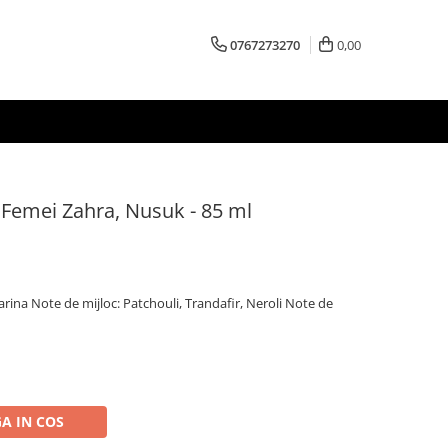
0767273270
0,00
Femei Zahra, Nusuk - 85 ml
ina Note de mijloc: Patchouli, Trandafir, Neroli Note de
A IN COS