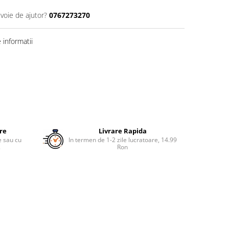
evoie de ajutor?
0767273270
informatii
ure
Livrare Rapida
re sau cu
In termen de 1-2 zile lucratoare, 14.99
.
Ron