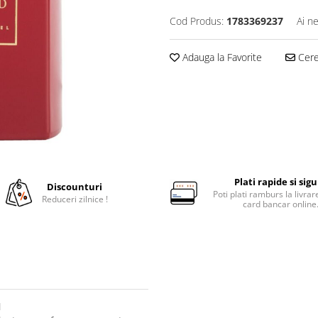
Cod Produs:
1783369237
Ai n
Adauga la Favorite
Cere 
Plati rapide si sig
Discounturi
Poti plati ramburs la livra
Reduceri zilnice !
card bancar online
l