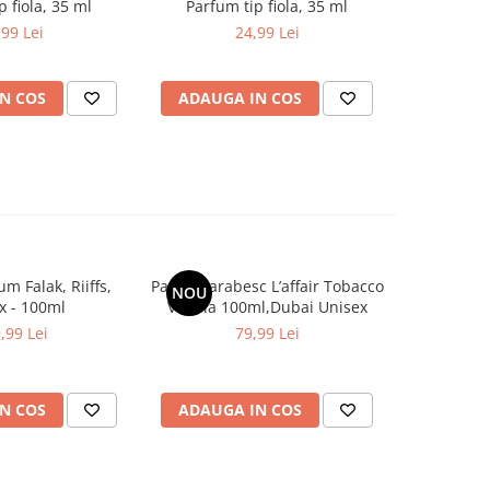
p fiola, 35 ml
Parfum tip fiola, 35 ml
Parfum
,99 Lei
24,99 Lei
N COS
ADAUGA IN COS
ADAUG
m Falak, Riiffs,
Parfum arabesc L’affair Tobacco
Parfum ar
NOU
-30%
x - 100ml
Vanilla 100ml,Dubai Unisex
Stu
,99 Lei
79,99 Lei
99,9
N COS
ADAUGA IN COS
ADAUG