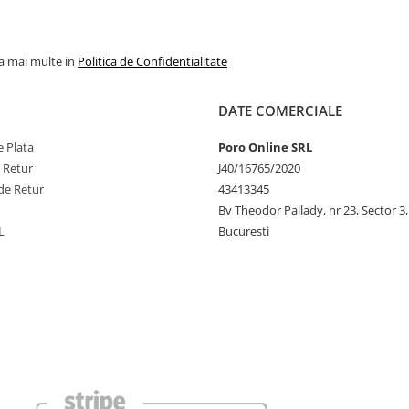
la mai multe in
Politica de Confidentialitate
DATE COMERCIALE
 Plata
Poro Online SRL
e Retur
J40/16765/2020
de Retur
43413345
Bv Theodor Pallady, nr 23, Sector 3,
L
Bucuresti