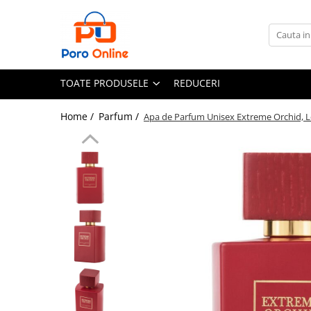
Toate Produsele
Al Absar
TOATE PRODUSELE
REDUCERI
Parfum
Clone
Home /
Parfum /
Apa de Parfum Unisex Extreme Orchid, Lo
Parfum Barbati
Parfum Femei
Parfum Unisex
Parfumuri Arabesti
Set Parfum
Parfum tip fiola