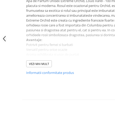
Apa de Parfum Unisex Extreme Orchid, Louis Varel - 100 m
placuta si moderna. Rosul este ocazional pentru Orchid, 
frumusetea sa exotica si rolul sau principal este imbunatatire
amelioreaza concentrarea si imbunatateste vindecarea, ma
Extreme Orchid este creata cu ingrediente franceze foarte s
orhideea rosie care a fost importata din Columbia pentru a
pasiunea si dragostea atat pentru el, cat si pentru ea. In c
orhideele rosii simbolizeaza dragostea, pasiunea si dorinta.
Avantaje:
Potrivit pentru femei si barbati
Versatil pentru orice ocazie
Aroma echilibrata si usor de purtat
Comanda acum si descopera un parfum de calitate, potrivit
Despre produs:
VEZI MAI MULT
Parfum pentru: Unisex
Informatii conformitate produs
Cantitate: 100 ml
Tip parfum: Apa de Parfum
Brand: Louis Varel