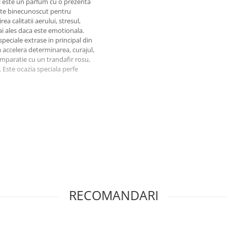
l este un parfum cu o prezenta
este binecunoscut pentru
a calitatii aerului, stresul,
i ales daca este emotionala.
peciale extrase in principal din
 accelera determinarea, curajul,
omparatie cu un trandafir rosu,
 Este ocazia speciala perfe
 pentru orice ocazie.
RECOMANDARI