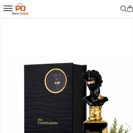
Parfum
Clone
Parfum Barbati
Parfum Femei
Parfum Unisex
Parfumuri Arabesti
Set Parfum