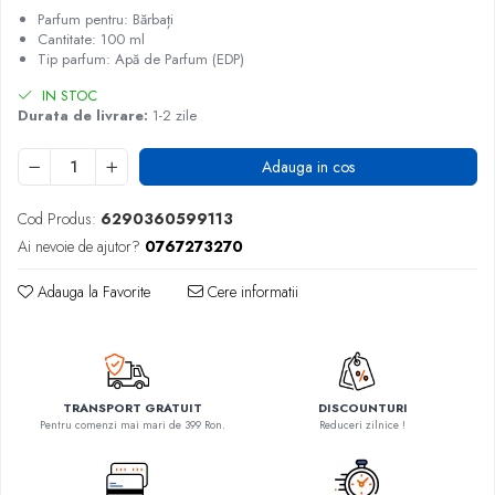
Parfum pentru: Bărbați
Cantitate: 100 ml
Tip parfum: Apă de Parfum (EDP)
IN STOC
Durata de livrare:
1-2 zile
Adauga in cos
Cod Produs:
6290360599113
Ai nevoie de ajutor?
0767273270
Adauga la Favorite
Cere informatii
TRANSPORT GRATUIT
DISCOUNTURI
Pentru comenzi mai mari de 399 Ron.
Reduceri zilnice !