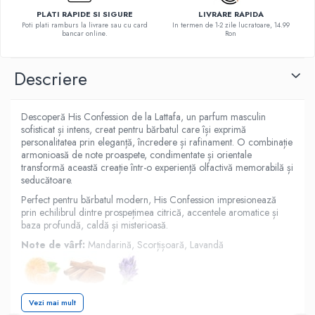
PLATI RAPIDE SI SIGURE
LIVRARE RAPIDA
Poti plati ramburs la livrare sau cu card
In termen de 1-2 zile lucratoare, 14.99
bancar online.
Ron
Descriere
Descoperă His Confession de la Lattafa, un parfum masculin
sofisticat și intens, creat pentru bărbatul care își exprimă
personalitatea prin eleganță, încredere și rafinament. O combinație
armonioasă de note proaspete, condimentate și orientale
transformă această creație într-o experiență olfactivă memorabilă și
seducătoare.
Perfect pentru bărbatul modern, His Confession impresionează
prin echilibrul dintre prospețimea citrică, accentele aromatice și
baza profundă, caldă și misterioasă.
Note de vârf:
Mandarină, Scorțișoară, Lavandă
Vezi mai mult
Note de mijloc:
Iris, Chiparos, Benzoe