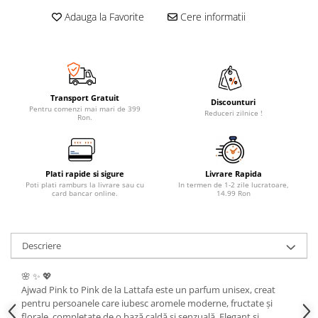
Adauga la Favorite
Cere informatii
Transport Gratuit
Discounturi
Pentru comenzi mai mari de 399
Reduceri zilnice !
Ron.
Plati rapide si sigure
Livrare Rapida
Poti plati ramburs la livrare sau cu
In termen de 1-2 zile lucratoare,
card bancar online.
14.99 Ron
Descriere
🌸 ✨ 💖
Ajwad Pink to Pink de la Lattafa este un parfum unisex, creat
pentru persoanele care iubesc aromele moderne, fructate și
florale, completate de o bază caldă și senzuală. Elegant și