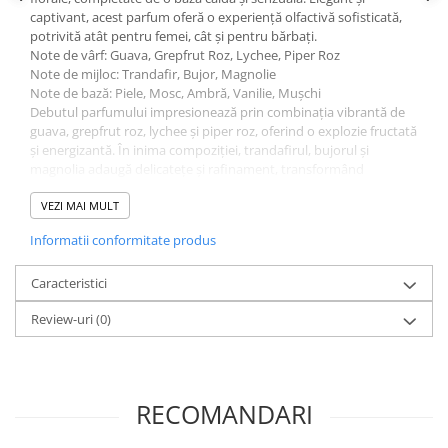
captivant, acest parfum oferă o experiență olfactivă sofisticată,
potrivită atât pentru femei, cât și pentru bărbați.
Note de vârf: Guava, Grepfrut Roz, Lychee, Piper Roz
Note de mijloc: Trandafir, Bujor, Magnolie
Note de bază: Piele, Mosc, Ambră, Vanilie, Mușchi
Debutul parfumului impresionează prin combinația vibrantă de
guava, grepfrut roz, lychee și piper roz, oferind o explozie fructată
și energizantă. În inima compoziției, trandafirul, bujorul și
magnolia adaugă delicatețe și rafinament, transformând
parfumul într-o experiență elegantă și seducătoare.
Baza bogată de piele, mosc, ambră, vanilie și mușchi oferă
VEZI MAI MULT
profunzime și persistență, lăsând pe piele o amprentă caldă și
Informatii conformitate produs
memorabilă. Echilibrul dintre prospețimea fructelor, eleganța
florilor și senzualitatea notelor de bază face din Ajwad Pink to
Pink un parfum versatil și ușor de purtat în orice moment al zilei.
Caracteristici
Fie că îl alegi pentru tine sau pentru a-l oferi cadou, Ajwad Pink to
Review-uri
(0)
Pink impresionează prin caracterul său modern, sofisticat și plin
de personalitate.
Avantaje:
Parfum unisex modern și elegant
Combinație rafinată de note fructate și florale
RECOMANDARI
Persistență foarte bună
Potrivit pentru orice sezon