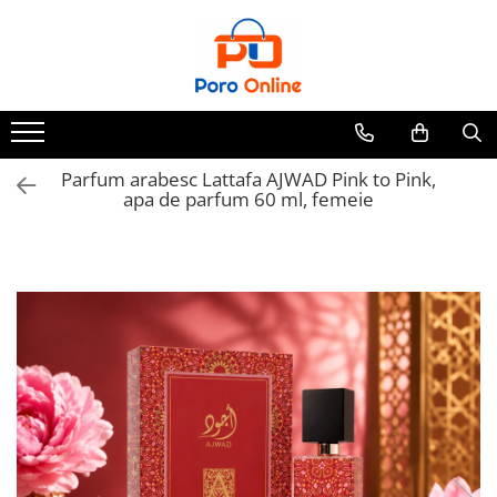
Toate Produsele
Al Absar
Parfum
Clone
Parfum arabesc Lattafa AJWAD Pink to Pink,
apa de parfum 60 ml, femeie
Parfum Barbati
Parfum Femei
Parfum Unisex
Parfumuri Arabesti
Set Parfum
Parfum tip fiola