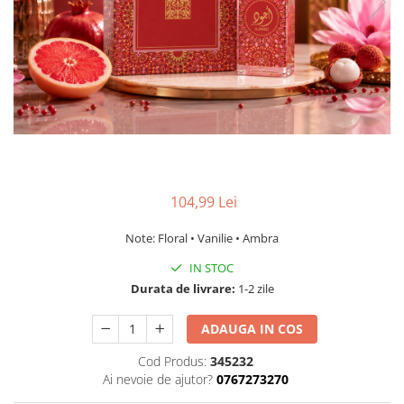
104,99 Lei
Note: Floral • Vanilie • Ambra
IN STOC
Durata de livrare:
1-2 zile
ADAUGA IN COS
Cod Produs:
345232
Ai nevoie de ajutor?
0767273270