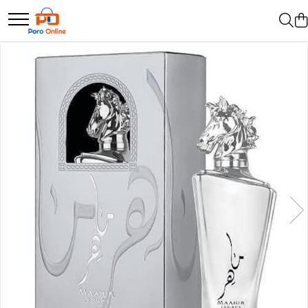
Parfum
Clone
Parfum Barbati
Parfum Femei
Parfum Unisex
Parfumuri Arabesti
Set Parfum