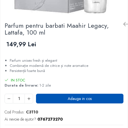
Parfum pentru barbati Maahir Legacy,
Lattafa, 100 ml
149,99 Lei
Parfum unisex fresh și elegant
Combinație modernă de citrice și note aromatice
Persistență foarte bună
IN STOC
Durata de livrare:
1-2 zile
Adauga in cos
Cod Produs:
C3110
Ai nevoie de ajutor?
0767273270