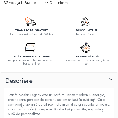
Adauga la Favorite
Cere informatii
TRANSPORT GRATUIT
DISCOUNTURI
Pentru comenzi mai mari de 399 Ron.
Reduceri zilnice !
PLATI RAPIDE SI SIGURE
LIVRARE RAPIDA
Poti plati ramburs la livrare sau cu card
In termen de 1-2 zile lucratoare, 14.99
bancar online.
Ron
Descriere
Lattafa Maahir Legacy este un parfum unisex modern și energic,
creat pentru persoanele care nu se tem să iasă în evidență. Cu o
combinație vibrantă de citrice, note aromatice și accente lemnoase,
acest parfum oferă o experiență olfactivă proaspătă, elegantă și
plină de personalitate.