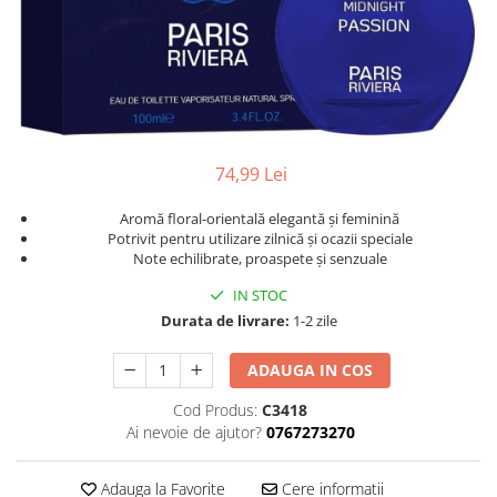
74,99 Lei
Aromă floral-orientală elegantă și feminină
Potrivit pentru utilizare zilnică și ocazii speciale
Note echilibrate, proaspete și senzuale
IN STOC
Durata de livrare:
1-2 zile
ADAUGA IN COS
Cod Produs:
C3418
Ai nevoie de ajutor?
0767273270
Adauga la Favorite
Cere informatii