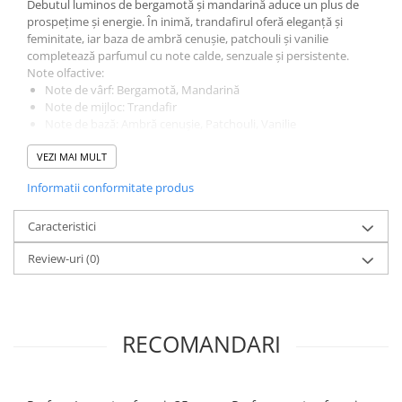
Debutul luminos de bergamotă și mandarină aduce un plus de
prospețime și energie. În inimă, trandafirul oferă eleganță și
feminitate, iar baza de ambră cenușie, patchouli și vanilie
completează parfumul cu note calde, senzuale și persistente.
Note olfactive:
Note de vârf: Bergamotă, Mandarină
Note de mijloc: Trandafir
Note de bază: Ambră cenușie, Patchouli, Vanilie
Avantaje:
VEZI MAI MULT
Aromă floral-orientală elegantă și feminină
Potrivit pentru utilizare zilnică și ocazii speciale
Informatii conformitate produs
Note echilibrate, proaspete și senzuale
Persistență plăcută pe parcursul zilei
Caracteristici
Flacon elegant de 100 ml
Ideal pentru uz personal sau pentru a fi oferit cadou
Review-uri
(0)
Alege
Paris Riviera Midnight Passion Femme
și bucură-te de
un parfum care îmbină prospețimea citricelor cu eleganța florilor
și căldura notelor orientale. Comandă acum și completează-ți
colecția cu o aromă feminină, sofisticată și memorabilă.
RECOMANDARI