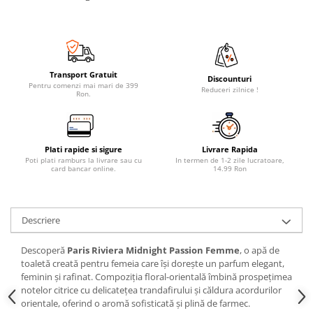
Transport Gratuit
Discounturi
Pentru comenzi mai mari de 399
Reduceri zilnice !
Ron.
Plati rapide si sigure
Livrare Rapida
Poti plati ramburs la livrare sau cu
In termen de 1-2 zile lucratoare,
card bancar online.
14.99 Ron
Descriere
Descoperă
Paris Riviera Midnight Passion Femme
, o apă de
toaletă creată pentru femeia care își dorește un parfum elegant,
feminin și rafinat. Compoziția floral-orientală îmbină prospețimea
notelor citrice cu delicatețea trandafirului și căldura acordurilor
orientale, oferind o aromă sofisticată și plină de farmec.