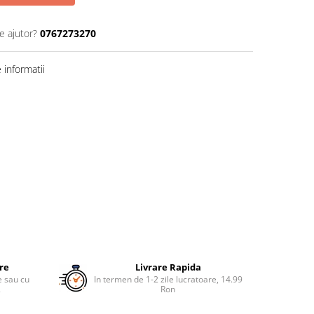
e ajutor?
0767273270
informatii
ure
Livrare Rapida
re sau cu
In termen de 1-2 zile lucratoare, 14.99
.
Ron