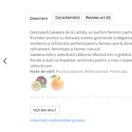
Caracteristici
Review-uri
(0)
Descriere
Descoperă Sakeena de la Lattafa, un parfum feminin capti
fructelor exotice cu dulceața notelor gurmande și eleganța f
modernă și sofisticată, perfectă pentru femeia care își dore
rafinament, feminitate și farmec natural.
Sakeena este o adevărată călătorie olfactivă într-o grădină
florale și dulci se împletesc armonios pentru a crea o exp
seducătoare.
Note de vârf:
Fructul pasiunii, Note ozonice, Portocala;
Note de mijloc:
Zmeura, Trandafir, Floare de portocala, S
VEZI MAI MULT
Informatii conformitate produs
Note de bază:
Praline, Caramel, Vanilie, Mosc.