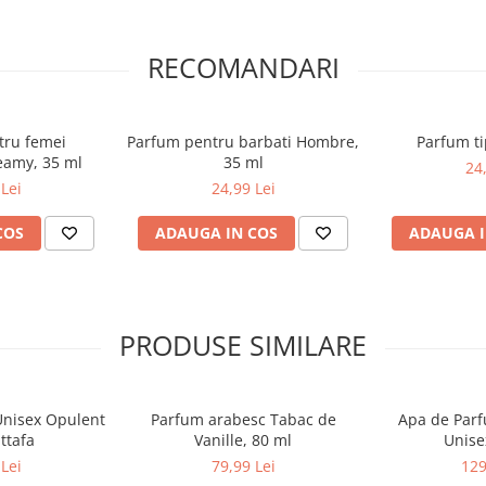
RECOMANDARI
tru femei
Parfum pentru barbati Hombre,
Parfum ti
amy, 35 ml
35 ml
24
Lei
24,99 Lei
entru cadou
de fructul pasiunii, portocală și
COS
ADAUGA IN COS
ADAUGA I
tă. Inima parfumului dezvăluie
al, completat surprinzător de
lul, vanilia și moscul creează o
istă elegant pe piele.
fumurile dulci și elegante, dar
PRODUSE SIMILARE
nalitate.
Unisex Opulent
Parfum arabesc Tabac de
Apa de Parfu
ttafa
Vanille, 80 ml
Unise
Lei
79,99 Lei
129