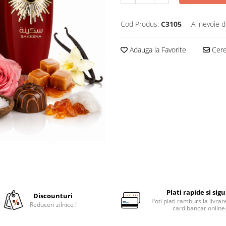
Cod Produs:
C3105
Ai nevoie d
Adauga la Favorite
Cere 
Plati rapide si sig
Discounturi
Poti plati ramburs la livra
Reduceri zilnice !
card bancar online