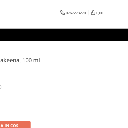
0767273270
0,00
Sakeena, 100 ml
)
A IN COS