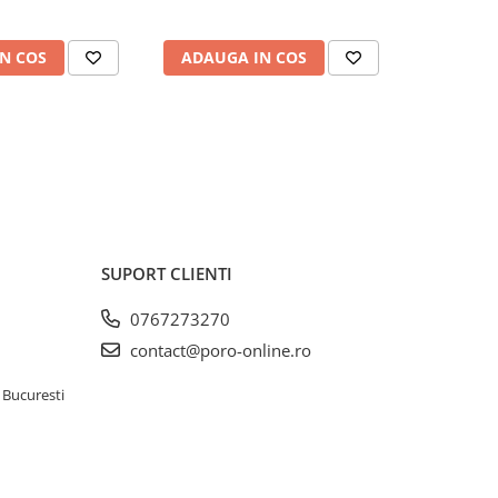
N COS
ADAUGA IN COS
ADAUG
SUPORT CLIENTI
0767273270
contact@poro-online.ro
 Bucuresti