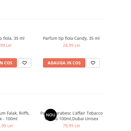
p fiola, 35 ml
Parfum tip fiola Candy, 35 ml
Parfum
,99 Lei
24,99 Lei
N COS
ADAUGA IN COS
ADAUG
m Falak, Riiffs,
Parfum arabesc L’affair Tobacco
Apa de 
NOU
x - 100ml
Vanilla 100ml,Dubai Unisex
Amber, Ri
,99 Lei
79,99 Lei