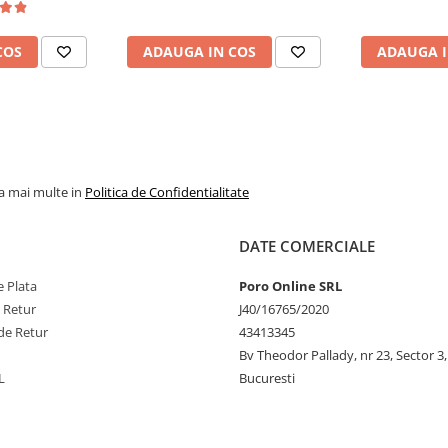
COS
ADAUGA IN COS
ADAUGA I
provenit din surse autorizate și
ta calitatea, originalitatea și
ația perfectă dintre fructe
e!
la mai multe in
Politica de Confidentialitate
DATE COMERCIALE
 Plata
Poro Online SRL
e Retur
J40/16765/2020
de Retur
43413345
Bv Theodor Pallady, nr 23, Sector 3,
L
Bucuresti