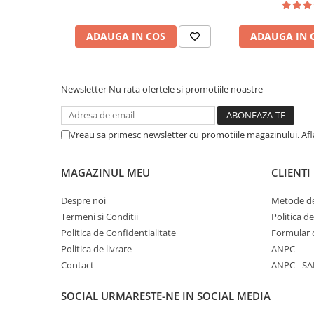
Familie olfactivă: Fructată, Florală, Gurmandă
Persistență: Îndelungată
ADAUGA IN COS
ADAUGA IN 
Utilizare recomandată: Zi și seară
Autenticitate garantată
Produsul comercializat de Poro Online este 100% autentic, 
livrat în ambalajul original al producătorului, pentru a garan
Newsletter
Nu rata ofertele si promotiile noastre
experiența autentică oferită de brandul Lattafa.
Comandă acum Sakeena și lasă-te cucerită de combin
exotice, flori delicate și acorduri gurmande irezistibil
Vreau sa primesc newsletter cu promotiile magazinului. Af
MAGAZINUL MEU
CLIENTI
Despre noi
Metode de
Termeni si Conditii
Politica d
Politica de Confidentialitate
Formular 
Politica de livrare
ANPC
Contact
ANPC - SA
SOCIAL
URMARESTE-NE IN SOCIAL MEDIA