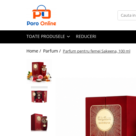
Toate Produsele
Al Absar
TOATE PRODUSELE
REDUCERI
Parfum
Clone
Home /
Parfum /
Parfum pentru femei Sakeena, 100 ml
Parfum Barbati
Parfum Femei
Parfum Unisex
Parfumuri Arabesti
Set Parfum
Parfum tip fiola