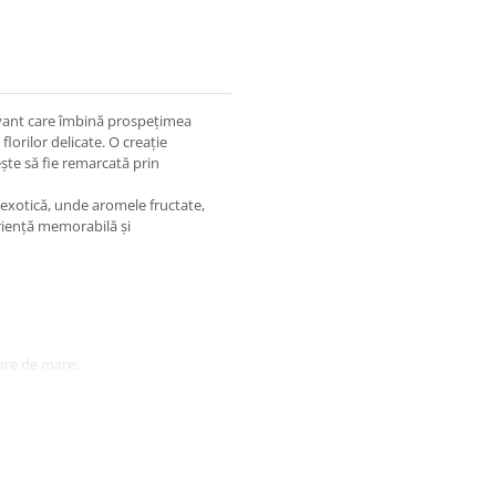
vant care îmbină prospețimea
lorilor delicate. O creație
ște să fie remarcată prin
 exotică, unde aromele fructate,
eriență memorabilă și
are de mare;