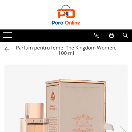
Toate Produsele
Al Absar
Parfum
Clone
Parfum pentru femei The Kingdom Women,
100 ml
Parfum Barbati
Parfum Femei
Parfum Unisex
Parfumuri Arabesti
Set Parfum
Parfum tip fiola