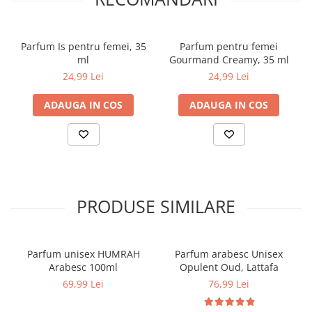
Flacon premium cu design luxos
Ideal pentru cadou
Lansare nouă Lattafa 2024
Detalii produs:
Parfum Is pentru femei, 35
Parfum pentru femei
Parfum pentru: Femei
ml
Gourmand Creamy, 35 ml
Cantitate: 100 ml
24,99 Lei
24,99 Lei
Tip parfum: Apă de Parfum (EDP)
Tip aplicare: Vaporizator
ADAUGA IN COS
ADAUGA IN COS
Brand: Lattafa
Familie olfactivă: Florală, Fructată, Gurmandă
Autenticitate garantată
Produsul comercializat de Poro Online este 100% autentic,
provenit din surse autorizate și livrat în ambalajul original al
producătorului, pentru a garanta calitatea și experiența autentică
oferită de brandul Lattafa.
PRODUSE SIMILARE
Parfum unisex HUMRAH
Parfum arabesc Unisex
Arabesc 100ml
Opulent Oud, Lattafa
69,99 Lei
76,99 Lei