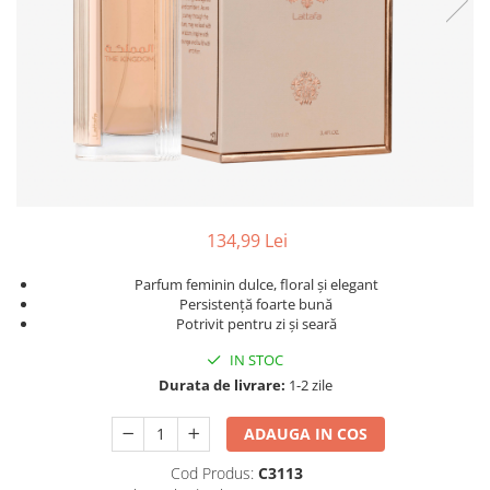
134,99 Lei
Parfum feminin dulce, floral și elegant
Persistență foarte bună
Potrivit pentru zi și seară
IN STOC
Durata de livrare:
1-2 zile
ADAUGA IN COS
Cod Produs:
C3113