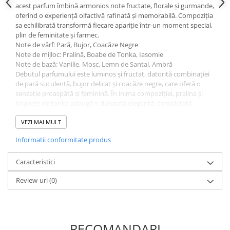
acest parfum îmbină armonios note fructate, florale și gurmande,
oferind o experiență olfactivă rafinată și memorabilă. Compoziția
sa echilibrată transformă fiecare apariție într-un moment special,
plin de feminitate și farmec.
Note de vârf: Pară, Bujor, Coacăze Negre
Note de mijloc: Pralină, Boabe de Tonka, Iasomie
Note de bază: Vanilie, Mosc, Lemn de Santal, Ambră
Debutul parfumului este luminos și fructat, datorită combinației
de pară suculentă, bujor delicat și coacăze negre, care oferă o
senzație proaspătă și feminină. În inima compoziției, pralina și
boabele de tonka adaugă o dulceață elegantă, completată
perfect de rafinamentul iasomiei. La bază, vanilia cremoasă,
moscul catifelat, lemnul de santal și ambra creează o amprentă
VEZI MAI MULT
caldă, senzuală și persistentă.
Informatii conformitate produs
The Kingdom Women este alegerea ideală pentru femeile care
iubesc parfumurile dulci, elegante și sofisticate. Aroma sa
versatilă îl face potrivit atât pentru utilizarea zilnică, cât și pentru
Caracteristici
evenimente speciale, oferind o prezență rafinată și memorabilă.
Review-uri
(0)
Avantaje:
Parfum feminin dulce, floral și elegant
Persistență foarte bună
Potrivit pentru zi și seară
Combinație rafinată de fructe, flori și note gurmande
RECOMANDARI