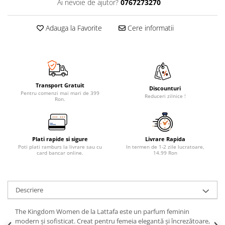
Ai nevoie de ajutor?
0767273270
Adauga la Favorite
Cere informatii
Transport Gratuit
Discounturi
Pentru comenzi mai mari de 399
Reduceri zilnice !
Ron.
Plati rapide si sigure
Livrare Rapida
Poti plati ramburs la livrare sau cu
In termen de 1-2 zile lucratoare,
card bancar online.
14.99 Ron
Descriere
The Kingdom Women de la Lattafa este un parfum feminin
modern și sofisticat. Creat pentru femeia elegantă și încrezătoare,