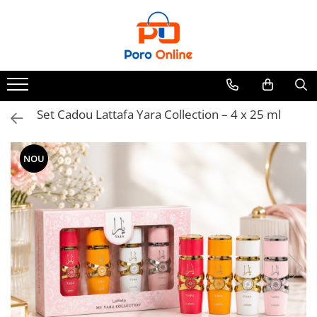
Parfum
Clone
Parfum Barbati
Parfum Femei
Set Cadou Lattafa Yara Collection – 4 x 25 ml
Parfum Unisex
Parfumuri Arabesti
NOU
Set Parfum