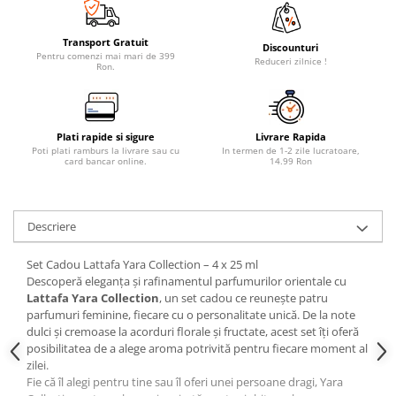
Transport Gratuit
Discounturi
Pentru comenzi mai mari de 399
Reduceri zilnice !
Ron.
Plati rapide si sigure
Livrare Rapida
Poti plati ramburs la livrare sau cu
In termen de 1-2 zile lucratoare,
card bancar online.
14.99 Ron
Descriere
Set Cadou Lattafa Yara Collection – 4 x 25 ml
Descoperă eleganța și rafinamentul parfumurilor orientale cu
Lattafa Yara Collection
, un set cadou ce reunește patru
parfumuri feminine, fiecare cu o personalitate unică. De la note
dulci și cremoase la acorduri florale și fructate, acest set îți oferă
posibilitatea de a alege aroma potrivită pentru fiecare moment al
zilei.
Fie că îl alegi pentru tine sau îl oferi unei persoane dragi, Yara