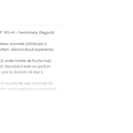
P 185 ml – Feminitate, Eleganță
besc aromele sofisticate și
rfect, oferind două experiențe
ă, unde notele de fructe roșii,
ată. Rezultatul este un parfum
care își dorește să lase o
in acordurile sale orientale de
pentru serile speciale și momentele