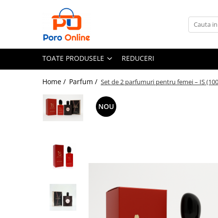
Toate Produsele
Al Absar
TOATE PRODUSELE
REDUCERI
Parfum
Clone
Home /
Parfum /
Set de 2 parfumuri pentru femei – IS (100
Parfum Barbati
NOU
Parfum Femei
Parfum Unisex
Parfumuri Arabesti
Set Parfum
Parfum tip fiola