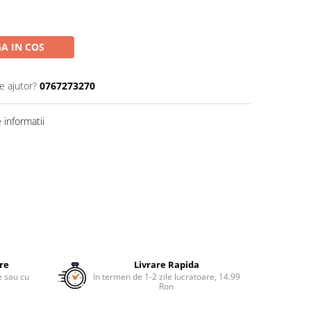
A IN COS
e ajutor?
0767273270
informatii
ure
Livrare Rapida
re sau cu
In termen de 1-2 zile lucratoare, 14.99
.
Ron