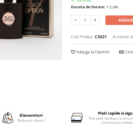
IN STOC
Durata de livrare:
1-2 zile
ADAUG
Cod Produs:
C3021
Ai nevoie d
Adauga la Favorite
Cere 
Plati rapide si sig
Discounturi
Poti plati ramburs la livra
Reduceri zilnice !
card bancar online