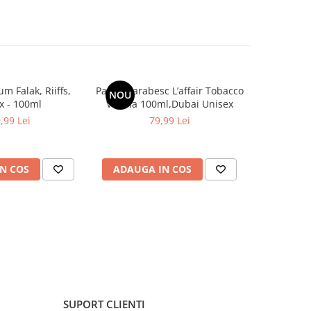
m Falak, Riiffs,
Parfum arabesc L’affair Tobacco
Parfum ar
NOU
-30%
x - 100ml
Vanilla 100ml,Dubai Unisex
Stu
,99 Lei
79,99 Lei
99,9
N COS
ADAUGA IN COS
ADAUG
SUPORT CLIENTI