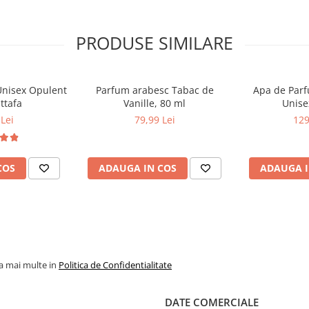
PRODUSE SIMILARE
 alege între prospețimea floral-
ie, vei avea întotdeauna parfumul
in arome apreciate, cu
Unisex Opulent
Parfum arabesc Tabac de
Apa de Parfu
ttafa
Vanille, 80 ml
Unise
Lei
79,99 Lei
129
COS
ADAUGA IN COS
ADAUGA I
la mai multe in
Politica de Confidentialitate
DATE COMERCIALE