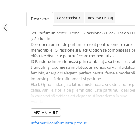
Caracteristici
Review-uri
(0)
Descriere
Set Parfumuri pentru Femei IS Passione & Black Option ED
și Seducție
Descoperă un set de parfumuri creat pentru femeile care iu
memorabile. IS Passione și Black Option se completează pe
olfactive distincte pentru fiecare moment al zilei.
IS Passione impresionează prin combinația sa floral-fructat
trandafir și iasomie se împletesc armonios cu vanilia delic
feminin, energic și elegant, perfect pentru femeia modernă 
impresie plină de rafinament și pasiune.
Black Option adaugă o latură misterioasă și seducătoare pr
cafea, vanilie, flori albe și lemn cald. Este parfumul ideal 
în care vrei să evidențiezi eleganța și încrederea în sine.
Avantaje:
• Două parfumuri complementare într-un singur set;
• Potrivite pentru zi și seară;
VEZI MAI MULT
• Persistență foarte bună;
Informatii conformitate produs
• Arome feminine, elegante și sofisticate;
• Flacoane elegante cu aspect premium;