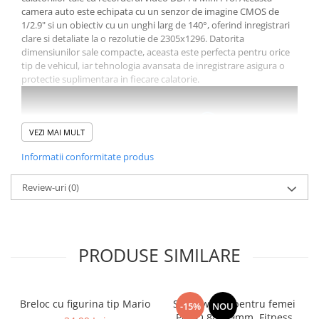
camera auto este echipata cu un senzor de imagine CMOS de
1/2.9" si un obiectiv cu un unghi larg de 140°, oferind inregistrari
clare si detaliate la o rezolutie de 2305x1296. Datorita
dimensiunilor sale compacte, aceasta este perfecta pentru orice
tip de vehicul, iar tehnologia avansata de inregistrare asigura o
protectie suplimentara in fiecare calatorie.
VEZI MAI MULT
Informatii conformitate produs
Review-uri
(0)
PRODUSE SIMILARE
Inregistrare fiabila pe drumuri
DDPAI Mini Pro garanteaza o inregistrare detaliata si clara
datorita rezolutiei UHD de 2304x1296p. Cu un unghi larg de 140°
Breloc cu figurina tip Mario
Smartwatch pentru femei
-15%
NOU
si un senzor CMOS de 1/2.9", camera captureaza imagini
PORO 88, 49mm, Fitness