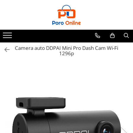
Toate Produsele
Al Absar
Parfum
Clone
Camera auto DDPAI Mini Pro Dash Cam Wi-Fi
1296p
Parfum Barbati
Parfum Femei
Parfum Unisex
Parfumuri Arabesti
Set Parfum
Parfum tip fiola