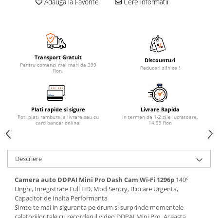
Adauga la Favorite
Cere informatii
Transport Gratuit
Discounturi
Pentru comenzi mai mari de 399
Reduceri zilnice !
Ron.
Plati rapide si sigure
Livrare Rapida
Poti plati ramburs la livrare sau cu
In termen de 1-2 zile lucratoare,
card bancar online.
14.99 Ron
Descriere
Camera auto DDPAI Mini Pro Dash Cam Wi-Fi 1296p
140°
Unghi, Inregistrare Full HD, Mod Sentry, Blocare Urgenta,
Capacitor de Inalta Performanta
Simte-te mai in siguranta pe drum si surprinde momentele
calatoriilor tale cu recorderul video DDPAI Mini Pro. Aceasta