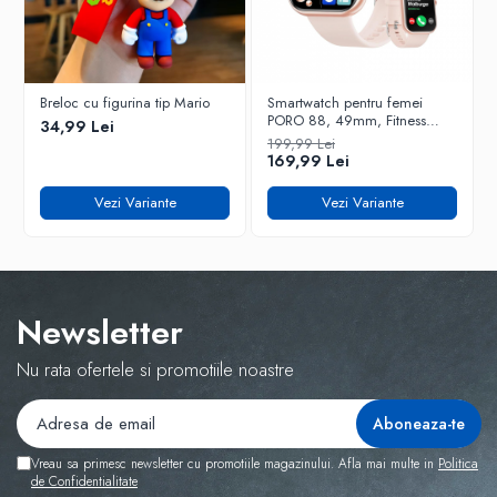
✅
Avantaje Principale:
✔️ Conectivitate
4G
pentru apeluri clare
Breloc cu figurina tip Mario
Smartwatch pentru femei
✔️ Suport
Dual SIM
pentru doua cartele active
PORO 88, 49mm, Fitness
✔️ Display generos de
2.4 inch
pentru vizualizare usoara
34,99 Lei
Tracker, Heart Rate, SpO2,
✔️ Baterie
1000 mAh
pentru autonomie buna
199,99 Lei
110+Sports
169,99 Lei
✔️ Design clasic, usor de utilizat
✔️ Culoare eleganta
negru
Vezi Variante
Vezi Variante
🎯
Alege acum un telefon simplu si fiabil, perfect pentru
apeluri sigure si mesaje rapide, cu autonomie buna si
functii de baza ideale pentru utilizarea zilnica!
Newsletter
Model
Nu rata ofertele si promotiile noastre
Model
MM248
General
Vreau sa primesc newsletter cu promotiile magazinului. Afla mai multe in
Politica
de Confidentialitate