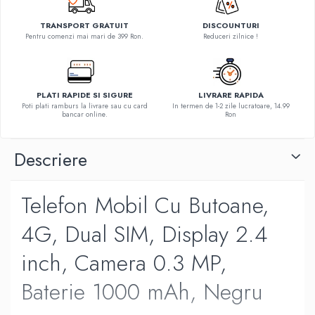
TRANSPORT GRATUIT
DISCOUNTURI
Pentru comenzi mai mari de 399 Ron.
Reduceri zilnice !
PLATI RAPIDE SI SIGURE
LIVRARE RAPIDA
Poti plati ramburs la livrare sau cu card
In termen de 1-2 zile lucratoare, 14.99
bancar online.
Ron
Descriere
Telefon Mobil Cu Butoane,
4G, Dual SIM, Display 2.4
inch, Camera 0.3 MP,
Baterie 1000 mAh, Negru