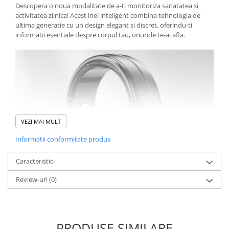
Descopera o noua modalitate de a-ti monitoriza sanatatea si
activitatea zilnica! Acest inel inteligent combina tehnologia de
ultima generatie cu un design elegant si discret, oferindu-ti
informatii esentiale despre corpul tau, oriunde te-ai afla.
VEZI MAI MULT
Informatii conformitate produs
Caracteristici
Review-uri
(0)
Design Elegant si Confortabil
Fabricat din aliaj de aluminiu ultra-usor, acest inel cantareste
doar 2.7 grame, ceea ce il face aproape imperceptibil pe deget. Se
potriveste perfect atat stilului casual, cat si tinutelor sport. In
plus, rezistenta la apa 5ATM iti permite sa il porti fara griji,
PRODUSE SIMILARE