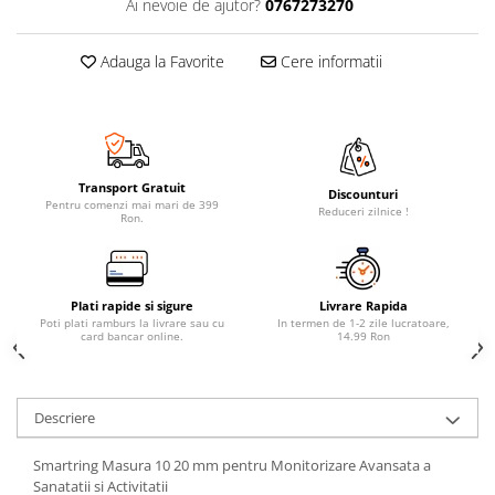
Ai nevoie de ajutor?
0767273270
Adauga la Favorite
Cere informatii
Transport Gratuit
Discounturi
Pentru comenzi mai mari de 399
Reduceri zilnice !
Ron.
Plati rapide si sigure
Livrare Rapida
Poti plati ramburs la livrare sau cu
In termen de 1-2 zile lucratoare,
card bancar online.
14.99 Ron
Descriere
Smartring Masura 10 20 mm pentru Monitorizare Avansata a
Sanatatii si Activitatii