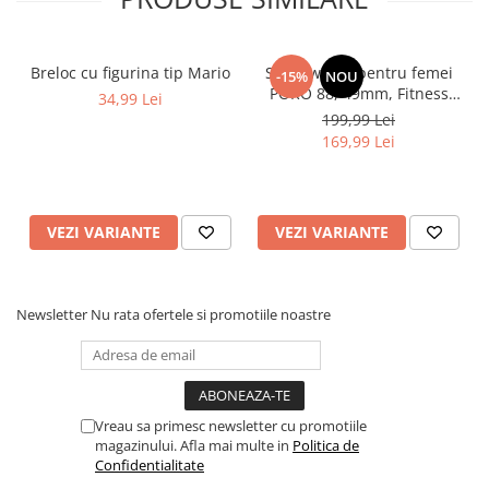
indiferent de vreme sau activitate.
Breloc cu figurina tip Mario
Smartwatch pentru femei
-15%
NOU
PORO 88, 49mm, Fitness
34,99 Lei
Tracker, Heart Rate, SpO2,
199,99 Lei
110+Sports
169,99 Lei
VEZI VARIANTE
VEZI VARIANTE
Newsletter
Nu rata ofertele si promotiile noastre
Monitorizare Completa a Sanatatii
Prin aplicatia dedicata, ai acces la functii avansate de
monitorizare:
✔ Masurare ritm cardiac in timp real
✔ Analiza somnului pentru imbunatatirea calitatii acestuia
✔ Monitorizare a saturatiei de oxigen din sange
Vreau sa primesc newsletter cu promotiile
✔ Masurare tensiune arteriala si nivel de stres
magazinului. Afla mai multe in
Politica de
✔ Jurnal de exercitii pentru o viata activa si sanatoasa
Confidentialitate