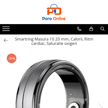
Parfum
Clone
Parfum Barbati
Parfum Femei
Smartring Masura 10 20 mm, Calorii, Ritm
cardiac, Saturatie oxigen
Parfum Unisex
Parfumuri Arabesti
-21%
Set Parfum