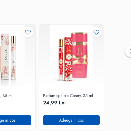
a, 35 ml
Parfum tip fiola Candy, 35 ml
Parfum tip 
24,99 Lei
24,99 L
ga in cos
Adauga in cos
A