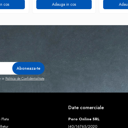
n cos
Adauga in cos
Adau
e in
Politica de Confidentialitate
Date comerciale
 Plata
Poro Online SRL
 Retur
J40/16765/2020