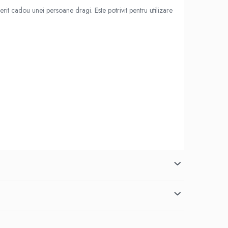
rit cadou unei persoane dragi. Este potrivit pentru utilizare
omparativ. Produsele comercializate nu sunt asociate, afiliate