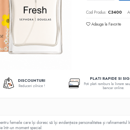
Cod Produs:
C3400
A
Adauga la Favorite
PLATI RAPIDE SI SI
DISCOUNTURI
Poti plati ramburs la livrare s
Reduceri zilnice !
bancar online.
ntru femeile care își doresc să își evidențieze personalitatea și rafinamentul 
ie într-un moment special.