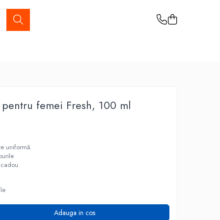
 pentru femei Fresh, 100 ml
are uniformă
purile
u cadou
ile
Adauga in cos