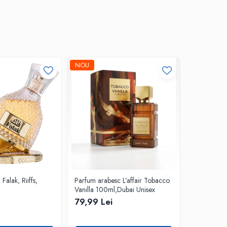
NOU
-30%
alak, Riiffs,
Parfum arabesc L’affair Tobacco
Parfum ara
Vanilla 100ml,Dubai Unisex
Stunner, 1
79,99 Lei
99,99 Lei