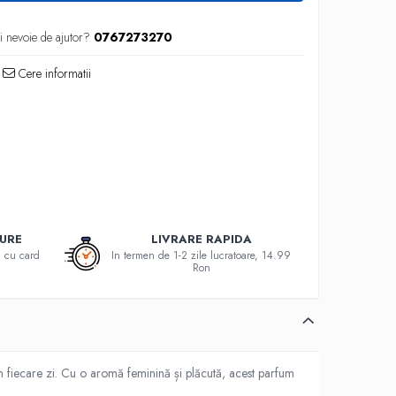
i nevoie de ajutor?
0767273270
Cere informatii
GURE
LIVRARE RAPIDA
au cu card
In termen de 1-2 zile lucratoare, 14.99
Ron
în fiecare zi. Cu o aromă feminină și plăcută, acest parfum