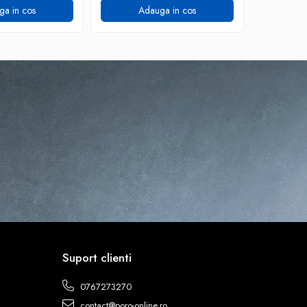
ga in cos
Adauga in cos
A
Suport clienti
0767273270
contact@poro-online.ro