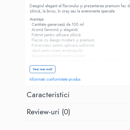
Designul elegant al flaconului și prezentarea premium fac din
zilnică, la birou, în oraș sau la evenimente speciale.
Avantaje:
• Cantitate generoasă de 100 ml
• Aromă feminină și elegantă
• Potrivit pentru utilizare zilnică
• Flacon cu design modern și premium
• Pulverizator pentru aplicare uniformă
• Ideal pentru toate anotimpurile
• Alegere excelentă pentru cadou
• Aspect elegant care completează colecția de parfumuri
Alege un parfum care îmbină eleganța, feminitatea și rafinam
Vezi mai mult
Eventualele referințe descriptive privind stilul olfactiv, am
Informatii conformitate produs
sau produse de mărcile menționate și nu pretind a fi origin
Caracteristici
Review-uri
(0)