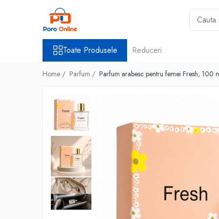
Toate Produsele
Toate Produsele
Reduceri
Al Absar
Parfum
Home /
Parfum /
Parfum arabesc pentru femei Fresh, 100 
Clone
Parfum Barbati
Parfum Femei
Parfum Unisex
Parfumuri Arabesti
Set Parfum
Parfum tip fiola