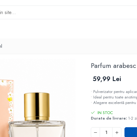
ml
Parfum arabesc
59,99 Lei
• Pulverizator pentru aplic
• Ideal pentru toate anotim
• Alegere excelentă pentr
IN STOC
Durata de livrare:
1-2 z