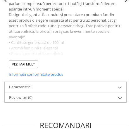
parfum completează perfect orice ținută și transformă fiecare
apariție într-un moment special.
Designul elegant al flaconului și prezentarea premium fac din
acest produs o alegere inspirată atât pentru uz personal, cât și
pentru a fi oferit cadou unei persoane dragi. Este potrivit pentru
utilizare zilnică, la birou, în oraș sau la evenimente speciale.
Avantaje:
• Cantitate generoasă de 100 ml
• Aromă feminină și elegantă
• Potrivit pentru utilizare zilnică
• Flacon cu design modern și premium
• Pulverizator pentru aplicare uniformă
VEZI MAI MULT
• Ideal pentru toate anotimpurile
Informatii conformitate produs
• Alegere excelentă pentru cadou
• Aspect elegant care completează colecția de parfumuri
Alege un parfum care îmbină eleganța, feminitatea și
Caracteristici
rafinamentul, oferind o experiență parfumată plăcută în fiecare
Review-uri
(0)
zi.
Eventualele referințe descriptive privind stilul olfactiv, ambalajul
sau inspirația aromatică sunt utilizate exclusiv în scop informativ
și comparativ. Produsele comercializate nu sunt asociate, afiliate
sau produse de mărcile menționate și nu pretind a fi originale ale
RECOMANDARI
acestora.