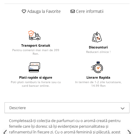
Adauga la Favorite
Cere informatii
Transport Gratuit
Discounturi
Pentru comenzi mai mari de 399
Reduceri zilnice !
Ron.
Plati rapide si sigure
Livrare Rapida
Poti plati ramburs la livrare sau cu
In termen de 1-2 zile lucratoare,
card bancar online.
14.99 Ron
Descriere
Completează-ți colecția de parfumuri cu o aromă creată pentru
femeile care își doresc să își evidențieze personalitatea și
rafinamentul în fiecare zi. Cu o aromă feminină și plăcută, acest