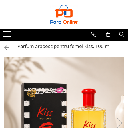
Toate Produsele
Al Absar
Parfum
Clone
Parfum arabesc pentru femei Kiss, 100 ml
Parfum Barbati
Parfum Femei
Parfum Unisex
Parfumuri Arabesti
Set Parfum
Parfum tip fiola